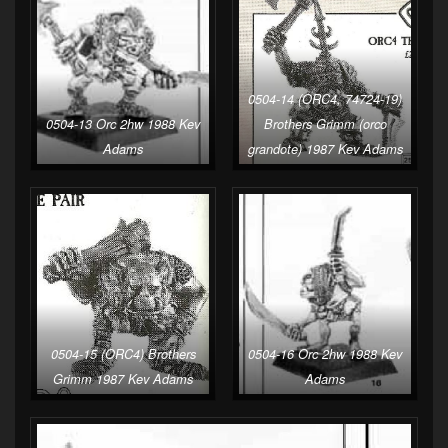
0504-14 (ORC4, 74724-19)
0504-13 Orc 2hw 1988 Kev
Brothers Grimm (orco
Adams
grandote) 1987 Kev Adams
0504-15 (ORC4) Brothers
0504-16 Orc 2hw 1988 Kev
Grimm 1987 Kev Adams
Adams