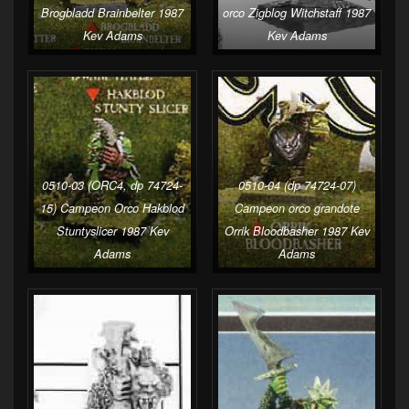
Brogbladd Brainbelter 1987
orco Zigblog Witchstaff 1987
Kev Adams
Kev Adams
0510-03 (ORC4, dp 74724-
0510-04 (dp 74724-07)
15) Campeon Orco Hakblod
Campeon orco grandote
Stuntyslicer 1987 Kev
Orrik Bloodbasher 1987 Kev
Adams
Adams