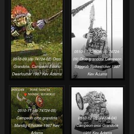
0510-10 (ORC4, dp 74724-
0510-09 (dp 74724-02) Orco
09) Orco grandote Campeon
Grandote, Campeon Eddric
Saggrob Spikesticker 1987
Dwarfcutter 1987 Kev Adams
Kev Adams
0510-11 (dp 74724-05)
Campeon orco grandote
0510-12 (dp 74724-04)
Mandig Elfsickle 1987 Kev
Campeon orco Grandote
Adams
1988 Kev Adams