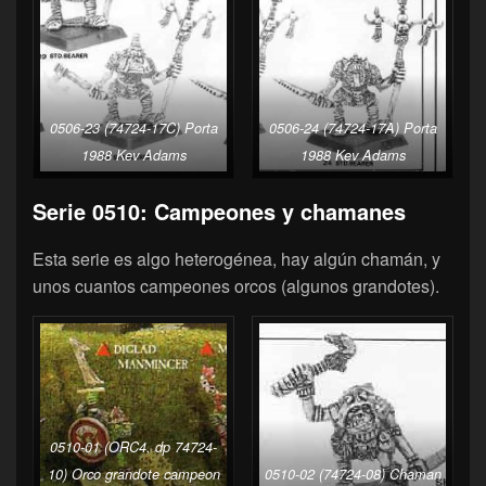
0506-23 (74724-17C) Porta
0506-24 (74724-17A) Porta
1988 Kev Adams
1988 Kev Adams
Serie 0510: Campeones y chamanes
Esta serie es algo heterogénea, hay algún chamán, y
unos cuantos campeones orcos (algunos grandotes).
0510-01 (ORC4, dp 74724-
10) Orco grandote campeon
0510-02 (74724-08) Chaman