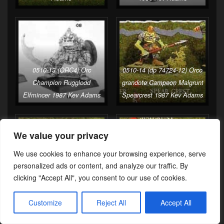
0510-13 (ORC4) Orc
0510-14 (dp 74724-12) Orco
Champion Rugglodd
grandote Campeon Malgrunt
Elfmincer 1987 Kev Adams
Spearcrest 1987 Kev Adams
We value your privacy
We use cookies to enhance your browsing experience, serve
personalized ads or content, and analyze our traffic. By
0510-16 (dp 74724-18) Orco
clicking "Accept All", you consent to our use of cookies.
0510-15 (dp 74724-13) Orco
grandote Chaman Grimglum
grandote campeon Dirksod
Bonedancer 1987 Kev
Customize
Reject All
Accept All
Dwarfhater 1987 Kev Adams
Adams