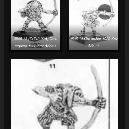
0505-13 (74712-23A) Orco
0505-14 Orc archer 1988 Kev
arquero 1988 Kev Adams
Adams