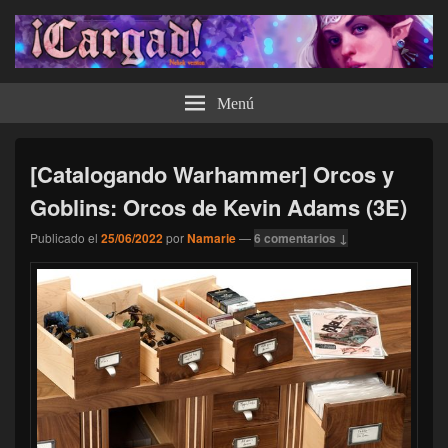
¡Cargad!
Menú
[Catalogando Warhammer] Orcos y
Goblins: Orcos de Kevin Adams (3E)
Publicado el
25/06/2022
por
Namarie
—
6 comentarios ↓