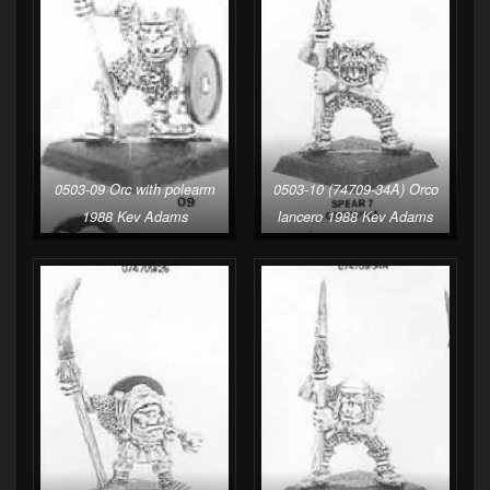
0503-09 Orc with polearm
0503-10 (74709-34A) Orco
1988 Kev Adams
lancero 1988 Kev Adams