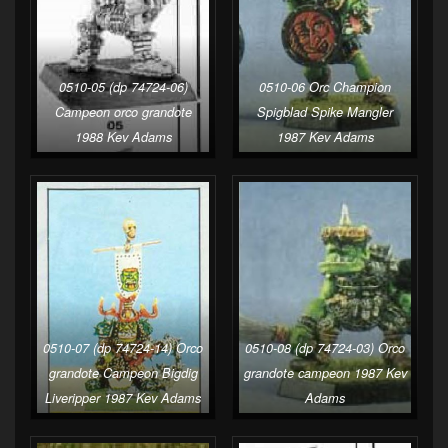
0510-05 (dp 74724-06)
0510-06 Orc Champion
Campeon orco grandote
Spigblad Spike Mangler
1988 Kev Adams
1987 Kev Adams
0510-07 (dp 74724-14) Orco
0510-08 (dp 74724-03) Orco
grandote Campeon Bigdig
grandote campeon 1987 Kev
Liveripper 1987 Kev Adams
Adams