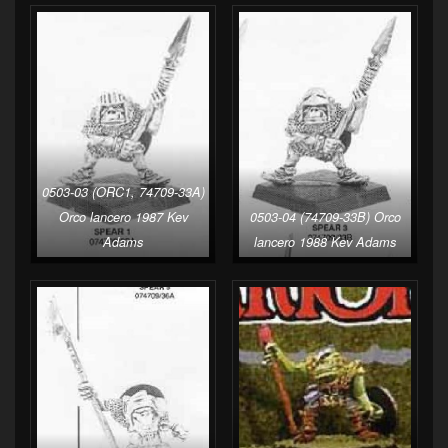
0503-03 (ORC1, 74709-33A)
Orco lancero 1987 Kev
0503-04 (74709-33B) Orco
Adams
lancero 1988 Kev Adams