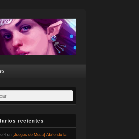
ro
ar
arios recientes
er4
en
[Juegos de Mesa] Abriendo la