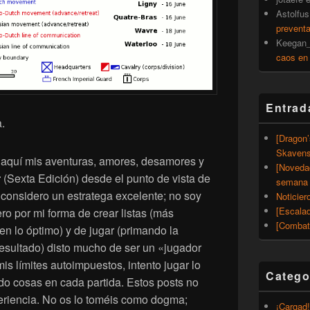
Astolfus
prevent
Keegan_
caos en
Entrad
.
[Dragon
Skavens
 aquí mis aventuras, amores, desamores y
[Noveda
r
(Sexta Edición) desde el punto de vista de
semana 
 considero un estratega excelente; no soy
Noticier
[Escalad
o por mi forma de crear listas (más
[Combat
n lo óptimo) y de jugar (primando la
esultado) disto mucho de ser un «jugador
is límites autoimpuestos, intento jugar lo
Catego
do cosas en cada partida. Estos posts no
eriencia. No os lo toméis como dogma;
¡Cargad!