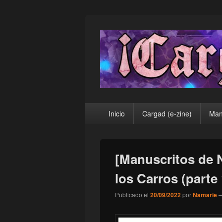
¡Cargad!
Menú
Inicio
Cargad (e-zine)
Man
principal
[Manuscritos de N
los Carros (parte 
Publicado el
20/09/2022
por
Namarie