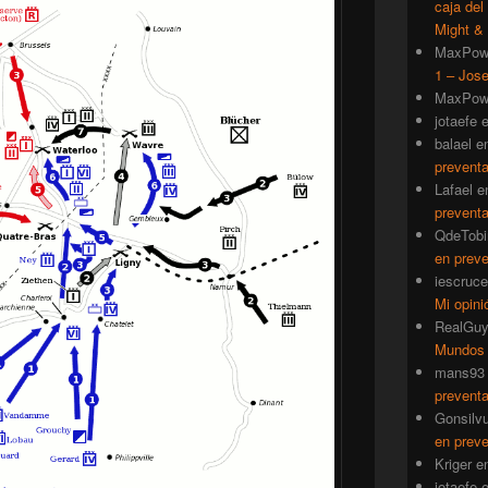
caja del
Might & 
MaxPow
1 – Jose
MaxPow
jotaefe
balael
e
prevent
Lafael
e
prevent
QdeTobi
en prev
iescruce
Mi opini
RealGu
Mundos
mans93
prevent
Gonsilv
en prev
Kriger
e
jotaefe