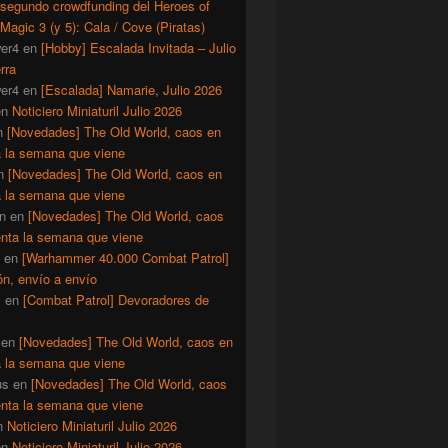
 segundo crowdfunding del Heroes of
Magic 3 (y 5): Cala / Cove (Piratas)
er4
en
[Hobby] Escalada Invitada – Julio
rra
er4
en
[Escalada] Namarie, Julio 2026
en
Noticiero Miniaturil Julio 2026
n
[Novedades] The Old World, caos en
a la semana que viene
n
[Novedades] The Old World, caos en
a la semana que viene
n
en
[Novedades] The Old World, caos
enta la semana que viene
en
[Warhammer 40.000 Combat Patrol]
ón, envío a envío
y
en
[Combat Patrol] Devoradores de
en
[Novedades] The Old World, caos en
a la semana que viene
us
en
[Novedades] The Old World, caos
enta la semana que viene
n
Noticiero Miniaturil Julio 2026
en
Noticiero Miniaturil Julio 2026