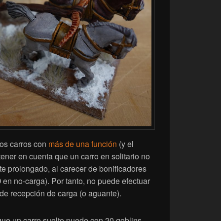
os carros con
más de una función
(y el
tener en cuenta que un carro en solitario no
e prolongado, al carecer de bonificadores
 en no-carga). Por tanto, no puede efectuar
de recepción de carga (o aguante).
que un carro suelto puede con 20 goblins