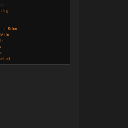
ad
nding
mos Solos
 Minis
des
s
do
orized