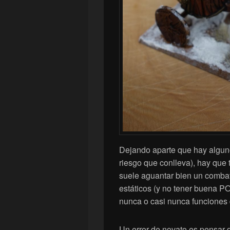
Dejando aparte que hay algun
riesgo que conlleva), hay que 
suele aguantar bien un combat
estáticos (y no tener buena PO
nunca o casi nunca funciones 
Un error de novato es pensar 