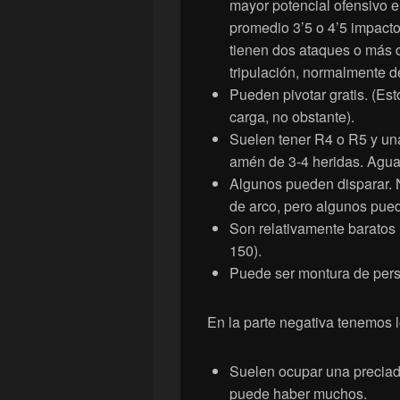
mayor potencial ofensivo e
promedio 3’5 o 4’5 impacto
tienen dos ataques o más d
tripulación, normalmente d
Pueden pivotar gratis. (Es
carga, no obstante).
Suelen tener R4 o R5 y una
amén de 3-4 heridas. Aguan
Algunos pueden disparar. 
de arco, pero algunos pued
Son relativamente baratos
150).
Puede ser montura de perso
En la parte negativa tenemos l
Suelen ocupar una preciad
puede haber muchos.