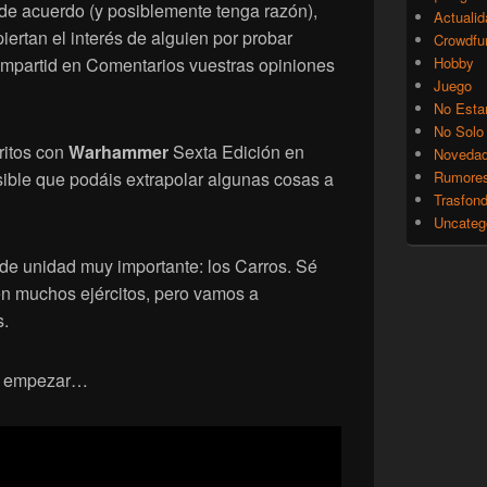
de acuerdo (y posiblemente tenga razón),
Actualid
iertan el interés de alguien por probar
Crowdfu
 compartid en Comentarios vuestras opiniones
Hobby
Juego
No Esta
No Solo
ritos con
Warhammer
Sexta Edición en
Noveda
ible que podáis extrapolar algunas cosas a
Rumore
Trasfon
Uncateg
 de unidad muy importante: los Carros. Sé
n muchos ejércitos, pero vamos a
s.
a empezar…