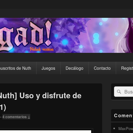
uscritos de Nuth
Juegos
Decálogo
Contacto
Regist
El
Buscar
Busc
área
uth] Uso y disfrute de
por:
de
widget
1)
barra
lateral
Coment
—
4 comentarios ↓
primaria
MaxPow