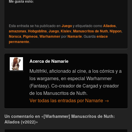
Me gusta esto:
Esta entrada se ha publicado en
Juego
y etiquetado como
Aliados
,
amazonas
,
Hobgoblins
,
Juego
,
Kislev
,
Manuscritos de Nuth
,
Nippon
,
Norsca
,
Pigmeos
,
Warhammer
por
Namarie
. Guarda
enlace
permanente
.
Acerca de Namarie
Multifriki, aficionado al cine, a los cómics y a
los wargames, en especial Warhammer
(Fantasy). Co-creador de Cargad y creador
de los Manuscritos de Nuth.
Ver todas las entradas por Namarie
→
Un comentario en «[Warhammer] Manuscritos de Nuth:
Aliados (v2022)»