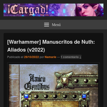
¡Cargad!
Menú
[Warhammer] Manuscritos de Nuth:
Aliados (v2022)
Publicado el
29/10/2022
por
Namarie
—
1 comentario ↓