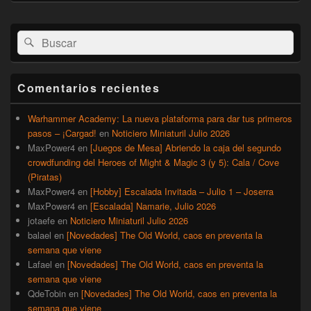
El
Buscar
Buscar
área
por:
de
widget
barra
Comentarios recientes
lateral
primaria
Warhammer Academy: La nueva plataforma para dar tus primeros
pasos – ¡Cargad!
en
Noticiero Miniaturil Julio 2026
MaxPower4
en
[Juegos de Mesa] Abriendo la caja del segundo
crowdfunding del Heroes of Might & Magic 3 (y 5): Cala / Cove
(Piratas)
MaxPower4
en
[Hobby] Escalada Invitada – Julio 1 – Joserra
MaxPower4
en
[Escalada] Namarie, Julio 2026
jotaefe
en
Noticiero Miniaturil Julio 2026
balael
en
[Novedades] The Old World, caos en preventa la
semana que viene
Lafael
en
[Novedades] The Old World, caos en preventa la
semana que viene
QdeTobin
en
[Novedades] The Old World, caos en preventa la
semana que viene