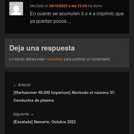
MerZako
el
30/10/2022 a las 12:54
ha dicho:
En cuanto se acumulen 3 o 4 a imprimir, que
ya quedan pocos…
Deja una respuesta
Lo siento, debes estar
conectado
para publicar un comentario.
Navegación
de
Entrada
←
Anterior
entradas
[Warhammer 40.000 Imperium] Abriendo el número 37:
anterior:
Conductos de plasma
Entrada
Siguiente
→
[Escalada] Namarie, Octubre 2022
siguiente: