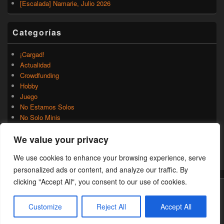
[Escalada] Namarie, Julio 2026
Categorías
¡Cargad!
Actualidad
Crowdfunding
Hobby
Juego
No Estamos Solos
No Solo Minis
Novedades
We value your privacy
Rumores
Trasfondo
We use cookies to enhance your browsing experience, serve
Uncategorized
personalized ads or content, and analyze our traffic. By
clicking "Accept All", you consent to our use of cookies.
Copyright © 2026
¡Cargad!
. Todos los Derechos Reservados.
Customize
Reject All
Accept All
Theme: Catch Box by
Catch Themes