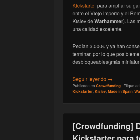
Kickstarter
para ampliar su gam
entre el Viejo Imperio y el Rei
Kislev de
Warhammer
). Las 
una calidad excelente.
Pedían 3.000€ y ya han conseg
terminar, por lo que posibleme
desbloqueables(¡más miniatura
[Crowdfunding
Seguir leyendo
→
Publicado en
Crowdfunding
|
Etiqueta
Kickstarter
,
Kislev
,
Made in Spain
,
Wa
[Crowdfunding] D
Kickstarter para t