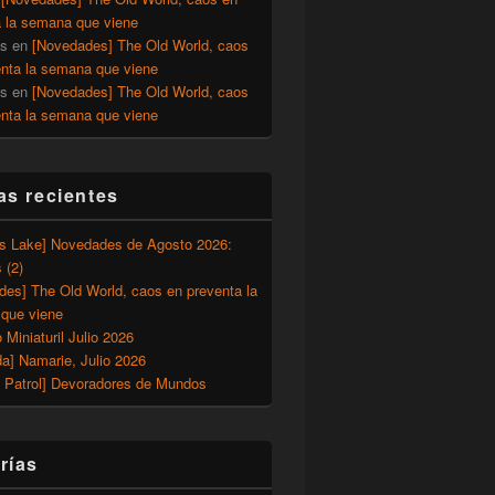
a la semana que viene
os
en
[Novedades] The Old World, caos
enta la semana que viene
os
en
[Novedades] The Old World, caos
enta la semana que viene
as recientes
’s Lake] Novedades de Agosto 2026:
Mosqueteros
 (2)
des] The Old World, caos en preventa la
que viene
o Miniaturil Julio 2026
a] Namarie, Julio 2026
 Patrol] Devoradores de Mundos
rías