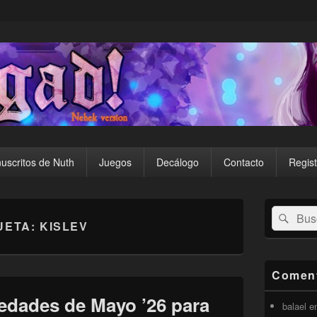
uscritos de Nuth
Juegos
Decálogo
Contacto
Regist
El
Buscar
Busc
área
UETA:
KISLEV
por:
de
widget
barra
lateral
Coment
primaria
edades de Mayo ’26 para
balael
e