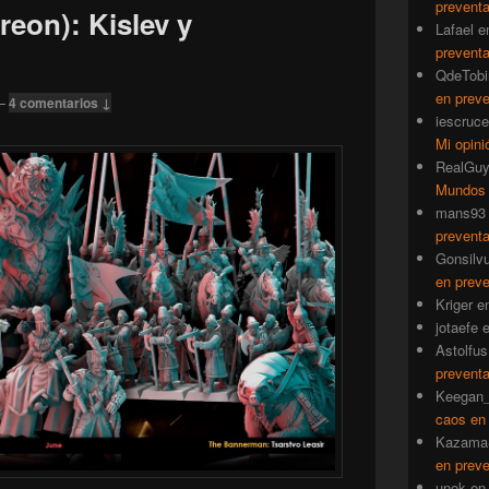
prevent
eon): Kislev y
Lafael
e
prevent
QdeTobi
en prev
—
4 comentarios ↓
iescruce
Mi opini
RealGu
Mundos
mans93
prevent
Gonsilv
en prev
Kriger
e
jotaefe
Astolfus
prevent
Keegan_
caos en
Kazama
en prev
unok
e