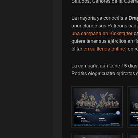
Saludos, Señores de la Guerra
La mayoría ya conocéis a
Dra
anunciando sus Patreons cad
una campaña en Kickstarter
pa
quiera tener sus ejércitos en f
pillar
en su tienda online
) en r
La campaña aún tiene 15 días 
Podéis elegir cuatro ejércitos 