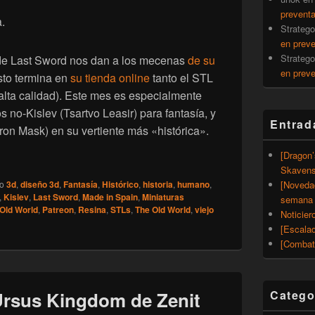
prevent
.
Strateg
en prev
Strateg
de Last Sword nos dan a los mecenas
de su
en prev
sto termina en
su tienda online
tanto el STL
alta calidad). Este mes es especialmente
s no-Kislev (Tsartvo Leasir) para fantasía, y
Entrad
ron Mask) en su vertiente más «histórica».
[Dragon
Novedades de Mayo ’26 para sus mecenas (Patreon): Kislev y 
Skavens
[Noveda
do
3d
,
diseño 3d
,
Fantasía
,
Histórico
,
historia
,
humano
,
,
Kislev
,
Last Sword
,
Made in Spain
,
Miniaturas
semana 
Old World
,
Patreon
,
Resina
,
STLs
,
The Old World
,
viejo
Noticier
[Escalad
[Combat
Catego
Ursus Kingdom de Zenit