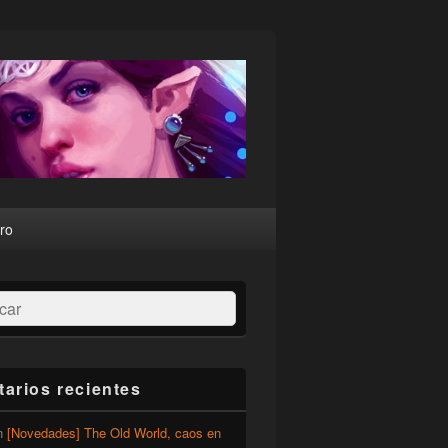
ro
ar
arios recientes
n
[Novedades] The Old World, caos en