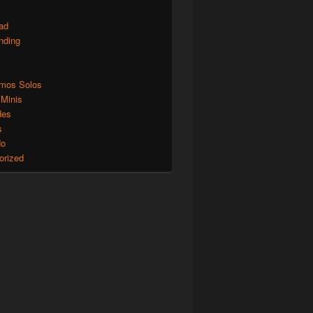
ad
nding
mos Solos
 Minis
des
s
do
orized