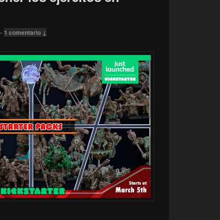
—
1 comentario ↓