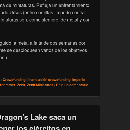
a de miniaturas. Refleja un enfrentamiento
nado Ursus (entre comillas, Imperio contra
miniaturas son, como siempre, de metal y con
uido la meta, a falta de dos semanas por
nte se desbloqueen varios de los objetivos
s!).
] Ursus Kingdom de Zenit
do
Crowdfunding
,
financiación crowdfunding
,
Imperio
,
rhammer
,
Zenit
,
Zenit Miniatures
|
Deja un comentario
ragon’s Lake saca un
ener los ejércitos en