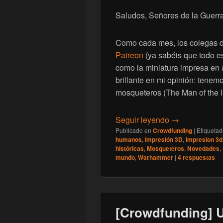
Saludos, Señores de la Guerra
Como cada mes, los colegas 
Patreon
(ya sabéis que todo e
como la miniatura impresa en 
brillante en mi opinión: tenemo
mosqueteros (The Man of the I
[Last Sword] 
Seguir leyendo
→
Publicado en
Crowdfunding
|
Etiqueta
humanos
,
impresión 3D
,
impresion 3d
históricas
,
Mosqueteros
,
Novedades
,
mundo
,
Warhammer
|
4
respuestas
[Crowdfunding] 