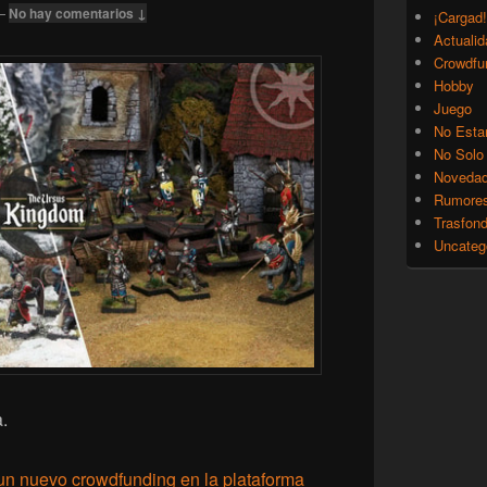
—
No hay comentarios ↓
¡Cargad!
Actualid
Crowdfu
Hobby
Juego
No Esta
No Solo
Noveda
Rumore
Trasfon
Uncateg
.
un nuevo crowdfunding en la plataforma