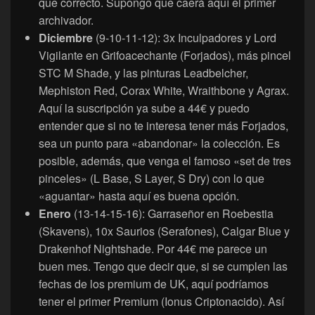
que correcto. Supongo que caerá aquí el primer
archivador.
Diciembre
(9-10-11-12): 3x Inculpadores y Lord
Vigilante en Grifoacechante (Forjados), más pincel
STC M Shade, y las pinturas Leadbelcher,
Mephiston Red, Corax White, Wraithbone y Agrax.
Aquí la suscripción ya sube a 44€ y puedo
entender que si no te interesa tener más Forjados,
sea un punto para «abandonar» la colección. Es
posible, además, que venga el famoso «set de tres
pinceles» (L Base, S Layer, S Dry) con lo que
«aguantar» hasta aquí es buena opción.
Enero
(13-14-15-16): Garraseñor en Roebestia
(Skavens), 10x Saurios (Serafones), Calgar Blue y
Drakenhof Nightshade. Por 44€ me parece un
buen mes. Tengo que decir que, si se cumplen las
fechas de los premium de UK, aquí podríamos
tener el primer Premium (Ionus Criptonacido). Así