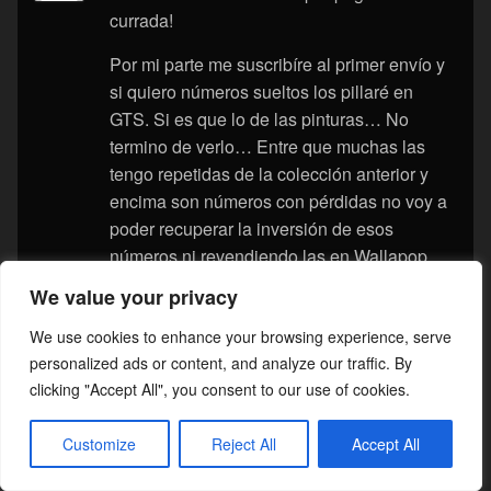
currada!
Por mi parte me suscribíre al primer envío y
si quiero números sueltos los pillaré en
GTS. Si es que lo de las pinturas… No
termino de verlo… Entre que muchas las
tengo repetidas de la colección anterior y
encima son números con pérdidas no voy a
poder recuperar la inversión de esos
números ni revendiendo las en Wallapop…
We value your privacy
Sabiendo que estas colecciones van contra
un nicho muy concreto, que además
We use cookies to enhance your browsing experience, serve
probablemente ya haya realizado alguna de
personalized ads or content, and analyze our traffic. By
las colecciones anteriores, yo de ellos
clicking "Accept All", you consent to our use of cookies.
incluiría tres botes de pintura en lugar de
dos
Customize
Reject All
Accept All