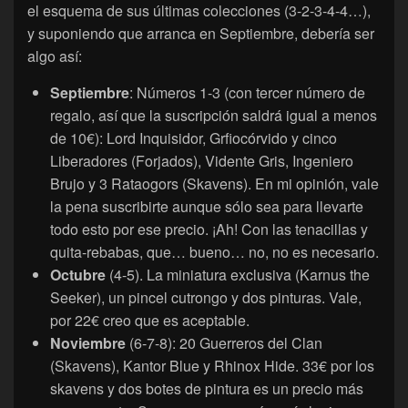
el esquema de sus últimas colecciones (3-2-3-4-4…),
y suponiendo que arranca en Septiembre, debería ser
algo así:
Septiembre
: Números 1-3 (con tercer número de
regalo, así que la suscripción saldrá igual a menos
de 10€): Lord Inquisidor, Grfiocórvido y cinco
Liberadores (Forjados), Vidente Gris, Ingeniero
Brujo y 3 Rataogors (Skavens). En mi opinión, vale
la pena suscribirte aunque sólo sea para llevarte
todo esto por ese precio. ¡Ah! Con las tenacillas y
quita-rebabas, que… bueno… no, no es necesario.
Octubre
(4-5). La miniatura exclusiva (Karnus the
Seeker), un pincel cutrongo y dos pinturas. Vale,
por 22€ creo que es aceptable.
Noviembre
(6-7-8): 20 Guerreros del Clan
(Skavens), Kantor Blue y Rhinox Hide. 33€ por los
skavens y dos botes de pintura es un precio más