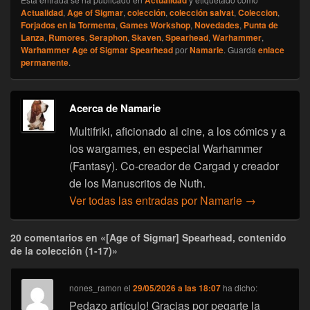
Actualidad
Actualidad
,
Age of Sigmar
,
colección
,
colección salvat
,
Coleccion
,
Forjados en la Tormenta
,
Games Workshop
,
Novedades
,
Punta de
Lanza
,
Rumores
,
Seraphon
,
Skaven
,
Spearhead
,
Warhammer
,
Warhammer Age of Sigmar Spearhead
por
Namarie
. Guarda
enlace
permanente
.
Acerca de Namarie
Multifriki, aficionado al cine, a los cómics y a
los wargames, en especial Warhammer
(Fantasy). Co-creador de Cargad y creador
de los Manuscritos de Nuth.
Ver todas las entradas por Namarie
→
20 comentarios en «[Age of Sigmar] Spearhead, contenido
de la colección (1-17)»
nones_ramon
el
29/05/2026 a las 18:07
ha dicho:
Pedazo artículo! Gracias por pegarte la