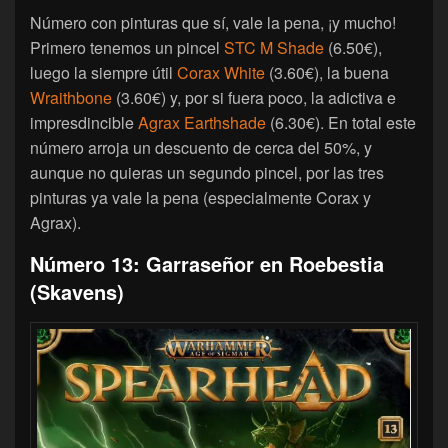
Número con pinturas que sí, vale la pena, ¡y mucho!
Primero tenemos un pincel
STC M Shade
(6.50€),
luego la siempre útil
Corax White
(3.60€), la buena
Wraithbone
(3.60€) y, por si fuera poco, la adictiva e
impresdincible
Agrax Earthshade
(6.30€). En total este
número arroja un descuento de cerca del 50%, y
aunque no quieras un segundo pincel, por las tres
pinturas ya vale la pena (especialmente Corax y
Agrax).
Número 13: Garraseñor en Roebestia
(Skavens)