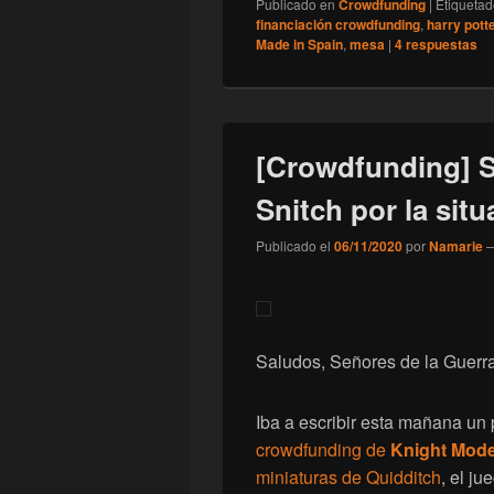
Publicado en
Crowdfunding
|
Etiqueta
financiación crowdfunding
,
harry pott
Made in Spain
,
mesa
|
4
respuestas
[Crowdfunding] S
Snitch por la sit
Publicado el
06/11/2020
por
Namarie
Saludos, Señores de la Guerra
Iba a escribir esta mañana un
crowdfunding de
Knight Mod
miniaturas de Quidditch
, el j