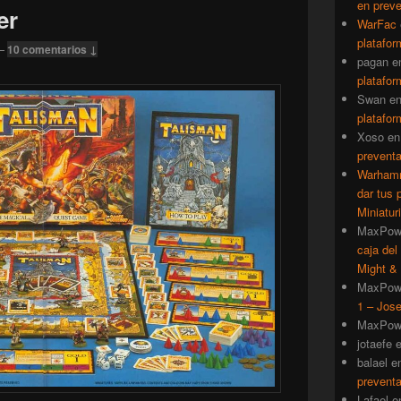
en prev
er
WarFac
platafor
—
10 comentarios ↓
pagan
e
platafor
Swan
e
platafor
Xoso
e
prevent
Warhamm
dar tus 
Miniatur
MaxPow
caja del
Might & 
MaxPow
1 – Jose
MaxPow
jotaefe
balael
e
prevent
Lafael
e