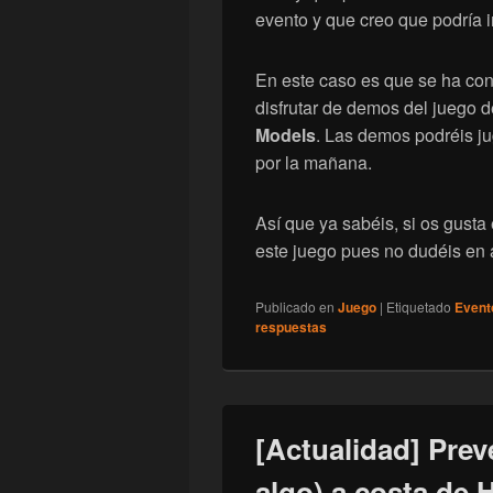
evento y que creo que podría i
En este caso es que se ha co
disfrutar de demos del juego 
Models
. Las demos podréis ju
por la mañana.
Así que ya sabéis, si os gusta 
este juego pues no dudéis en 
Publicado en
Juego
|
Etiquetado
Event
respuestas
[Actualidad] Preve
algo) a costa de 