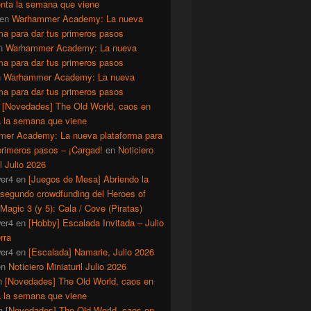
enta la semana que viene
en
Warhammer Academy: La nueva
ma para dar tus primeros pasos
n
Warhammer Academy: La nueva
ma para dar tus primeros pasos
n
Warhammer Academy: La nueva
ma para dar tus primeros pasos
n
[Novedades] The Old World, caos en
a la semana que viene
er Academy: La nueva plataforma para
primeros pasos – ¡Cargad!
en
Noticiero
il Julio 2026
er4
en
[Juegos de Mesa] Abriendo la
 segundo crowdfunding del Heroes of
Magic 3 (y 5): Cala / Cove (Piratas)
er4
en
[Hobby] Escalada Invitada – Julio
rra
er4
en
[Escalada] Namarie, Julio 2026
en
Noticiero Miniaturil Julio 2026
n
[Novedades] The Old World, caos en
a la semana que viene
n
[Novedades] The Old World, caos en