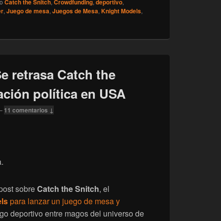
do
Catch the Snitch
,
Crowdfunding
,
deportivo
,
er
,
Juego de mesa
,
Juegos de Mesa
,
Knight Models
,
e retrasa Catch the
uación política en USA
—
11 comentarios ↓
.
 post sobre
Catch the Snitch
, el
els
para lanzar un juego de mesa y
uego deportivo entre magos del universo de