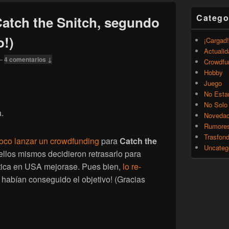
Catego
atch the Snitch, segundo
o!)
¡Cargad!
Actualid
—
4 comentarios ↓
Crowdfu
Hobby
Juego
No Esta
No Solo
.
Noveda
Rumore
Trasfon
oco lanzar un crowdfunding
para
Catch the
Uncateg
ellos mismos decidieron retrasarlo para
lítica en USA mejorase. Pues bien,
lo re-
habían conseguido el objetivo! (Gracias
 Catch the Snitch, segundo intento (¡con éxito!)