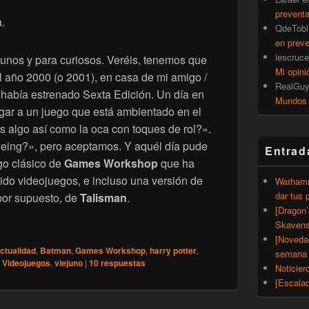
prevent
.
QdeTobi
en prev
iescruce
junos y para curiosos. Veréis, tenemos que
Mi opini
 al año 2000 (o 2001), en casa de mi amigo /
RealGu
había estrenado Sexta Edición. Un día en
Mundos
gar a un juego que está ambientado en el
s algo así como la oca con toques de rol?».
eing?», pero aceptamos. Y aquél día pude
Entrad
go clásico de
Games Workshop
que ha
nido videojuegos, e incluso una versión de
Warhamm
dar tus 
 por supuesto, de
Talisman
.
[Dragon
Skavens
os] Talismán, el juego de la oca de Warhammer
[Noveda
ctualidad
,
Batman
,
Games Workshop
,
harry potter
,
semana 
,
Videojuegos
,
viejuno
|
10
respuestas
Noticier
[Escalad