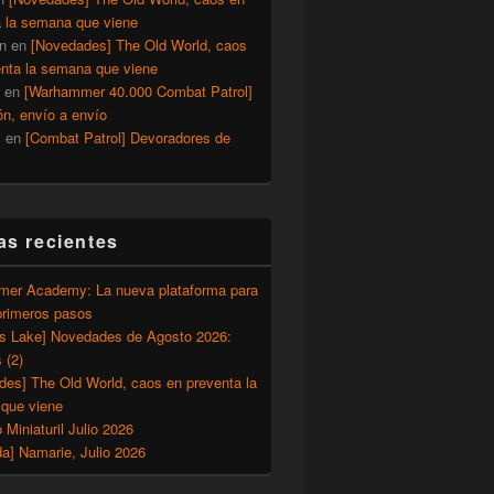
a la semana que viene
n
en
[Novedades] The Old World, caos
enta la semana que viene
en
[Warhammer 40.000 Combat Patrol]
ón, envío a envío
y
en
[Combat Patrol] Devoradores de
as recientes
er Academy: La nueva plataforma para
primeros pasos
’s Lake] Novedades de Agosto 2026:
 (2)
des] The Old World, caos en preventa la
que viene
o Miniaturil Julio 2026
a] Namarie, Julio 2026