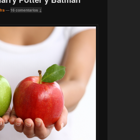
fra
—
16 comentarios ↓