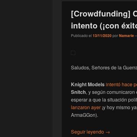
[Crowdfunding] C
intento (¡con éxit
Publicado el
13/11/2020
por
Namarie
Saludos, Señores de la Guerra
Knight Models
intentó hace p
Snitch
, y según comunicaron 
esperar a que la situación po
lanzaron ayer
¡y hoy mismo ya 
ArmaGGon).
[Crowdfunding]
Seguir leyendo
→