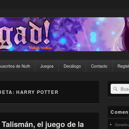
uscritos de Nuth
Juegos
Decálogo
Contacto
Regist
El
Buscar
Busc
área
UETA:
HARRY POTTER
por:
de
widget
barra
lateral
Coment
primaria
 Talismán, el juego de la
Gonsilv