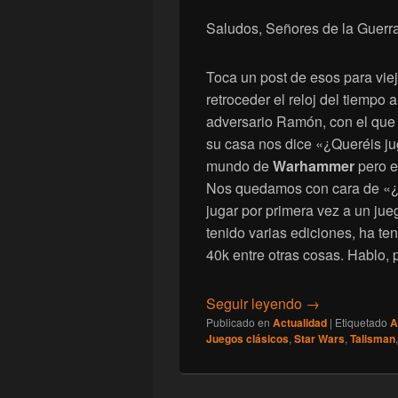
Saludos, Señores de la Guerra
Toca un post de esos para vie
retroceder el reloj del tiempo
adversario Ramón, con el que 
su casa nos dice «¿Queréis ju
mundo de
Warhammer
pero e
Nos quedamos con cara de «¿
jugar por primera vez a un jue
tenido varias ediciones, ha te
40k entre otras cosas. Hablo,
[Juegos clásic
Seguir leyendo
→
Publicado en
Actualidad
|
Etiquetado
A
Juegos clásicos
,
Star Wars
,
Talisman