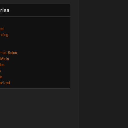
rías
ad
nding
mos Solos
 Minis
des
s
do
orized