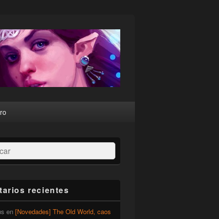
ro
ar
arios recientes
us
en
[Novedades] The Old World, caos