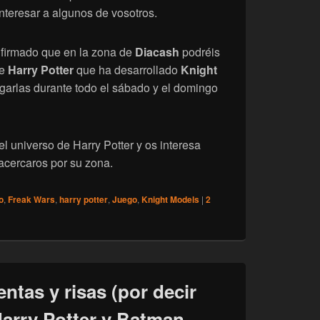
nteresar a algunos de vosotros.
nfirmado que en la zona de
Diacash
podréis
de
Harry Potter
que ha desarrollado
Knight
garlas durante todo el sábado y el domingo
el universo de Harry Potter y os interesa
acercaros por su zona.
o
,
Freak Wars
,
harry potter
,
Juego
,
Knight Models
|
2
ntas y risas (por decir
Harry Potter y Batman