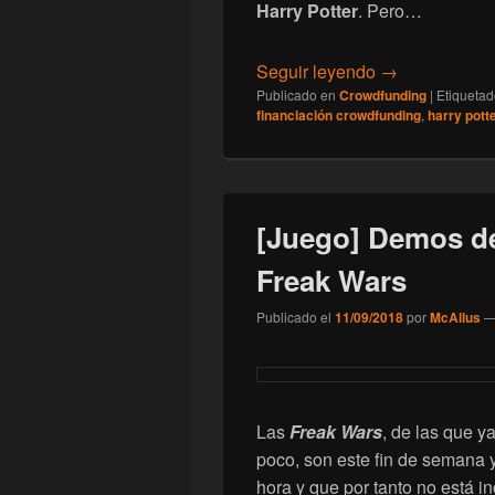
Harry Potter
. Pero…
[Crowdfunding]
Seguir leyendo
→
Publicado en
Crowdfunding
|
Etiqueta
financiación crowdfunding
,
harry pott
[Juego] Demos de
Freak Wars
Publicado el
11/09/2018
por
McAllus
Las
Freak Wars
, de las que y
poco, son este fin de semana 
hora y que por tanto no está in