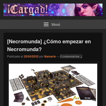
¡Cargad!
Menú
[Necromunda] ¿Cómo empezar en
Necromunda?
Publicado el
20/04/2025
por
Namarie
—
2 comentarios ↓