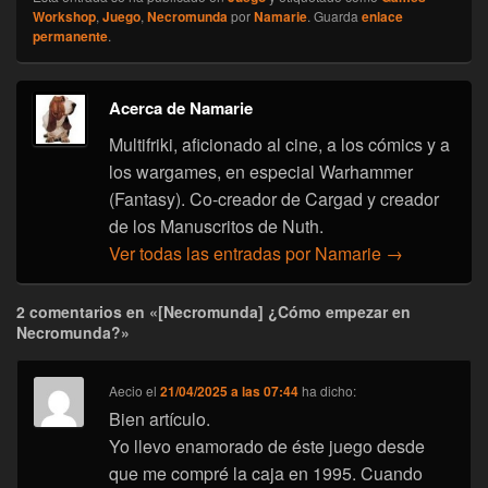
Workshop
,
Juego
,
Necromunda
por
Namarie
. Guarda
enlace
permanente
.
Acerca de Namarie
Multifriki, aficionado al cine, a los cómics y a
los wargames, en especial Warhammer
(Fantasy). Co-creador de Cargad y creador
de los Manuscritos de Nuth.
Ver todas las entradas por Namarie
→
2 comentarios en «[Necromunda] ¿Cómo empezar en
Necromunda?»
Aecio
el
21/04/2025 a las 07:44
ha dicho:
Bien artículo.
Yo llevo enamorado de éste juego desde
que me compré la caja en 1995. Cuando