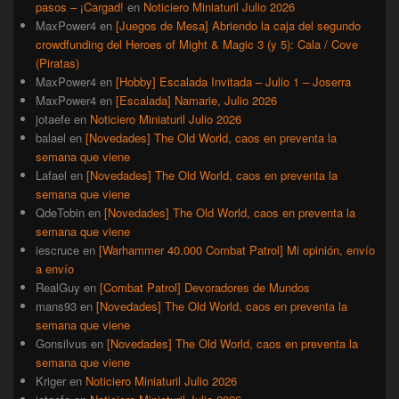
pasos – ¡Cargad!
en
Noticiero Miniaturil Julio 2026
MaxPower4
en
[Juegos de Mesa] Abriendo la caja del segundo
crowdfunding del Heroes of Might & Magic 3 (y 5): Cala / Cove
(Piratas)
MaxPower4
en
[Hobby] Escalada Invitada – Julio 1 – Joserra
MaxPower4
en
[Escalada] Namarie, Julio 2026
jotaefe
en
Noticiero Miniaturil Julio 2026
balael
en
[Novedades] The Old World, caos en preventa la
semana que viene
Lafael
en
[Novedades] The Old World, caos en preventa la
semana que viene
QdeTobin
en
[Novedades] The Old World, caos en preventa la
semana que viene
iescruce
en
[Warhammer 40.000 Combat Patrol] Mi opinión, envío
a envío
RealGuy
en
[Combat Patrol] Devoradores de Mundos
mans93
en
[Novedades] The Old World, caos en preventa la
semana que viene
Gonsilvus
en
[Novedades] The Old World, caos en preventa la
semana que viene
Kriger
en
Noticiero Miniaturil Julio 2026