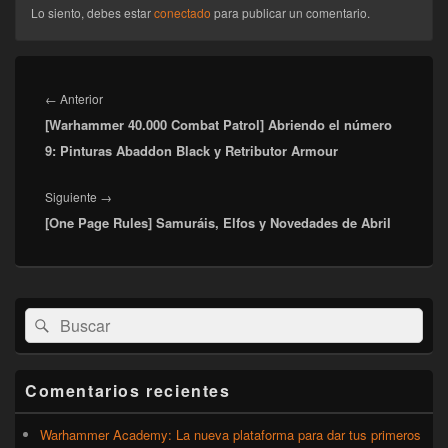
Lo siento, debes estar
conectado
para publicar un comentario.
Navegación
de
Entrada
←
Anterior
entradas
[Warhammer 40.000 Combat Patrol] Abriendo el número
anterior:
9: Pinturas Abaddon Black y Retributor Armour
Entrada
Siguiente
→
[One Page Rules] Samuráis, Elfos y Novedades de Abril
siguiente:
El
Buscar
Buscar
área
por:
de
widget
barra
Comentarios recientes
lateral
primaria
Warhammer Academy: La nueva plataforma para dar tus primeros