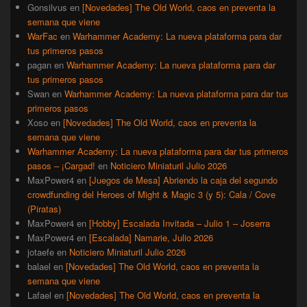
Gonsilvus
en
[Novedades] The Old World, caos en preventa la
semana que viene
WarFac
en
Warhammer Academy: La nueva plataforma para dar
tus primeros pasos
pagan
en
Warhammer Academy: La nueva plataforma para dar
tus primeros pasos
Swan
en
Warhammer Academy: La nueva plataforma para dar tus
primeros pasos
Xoso
en
[Novedades] The Old World, caos en preventa la
semana que viene
Warhammer Academy: La nueva plataforma para dar tus primeros
pasos – ¡Cargad!
en
Noticiero Miniaturil Julio 2026
MaxPower4
en
[Juegos de Mesa] Abriendo la caja del segundo
crowdfunding del Heroes of Might & Magic 3 (y 5): Cala / Cove
(Piratas)
MaxPower4
en
[Hobby] Escalada Invitada – Julio 1 – Joserra
MaxPower4
en
[Escalada] Namarie, Julio 2026
jotaefe
en
Noticiero Miniaturil Julio 2026
balael
en
[Novedades] The Old World, caos en preventa la
semana que viene
Lafael
en
[Novedades] The Old World, caos en preventa la