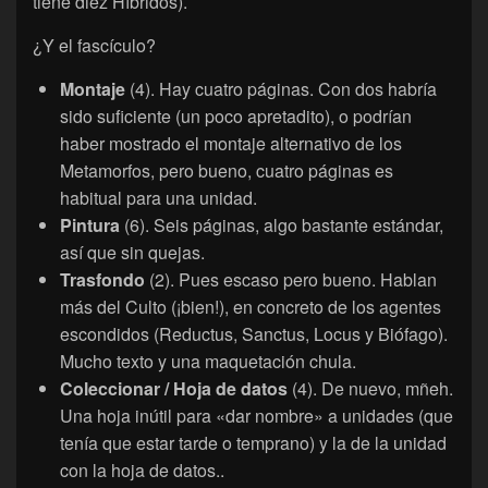
tiene diez Híbridos).
¿Y el fascículo?
Montaje
(4). Hay cuatro páginas. Con dos habría
sido suficiente (un poco apretadito), o podrían
haber mostrado el montaje alternativo de los
Metamorfos, pero bueno, cuatro páginas es
habitual para una unidad.
Pintura
(6). Seis páginas, algo bastante estándar,
así que sin quejas.
Trasfondo
(2). Pues escaso pero bueno. Hablan
más del Culto (¡bien!), en concreto de los agentes
escondidos (Reductus, Sanctus, Locus y Biófago).
Mucho texto y una maquetación chula.
Coleccionar / Hoja de datos
(4). De nuevo, mñeh.
Una hoja inútil para «dar nombre» a unidades (que
tenía que estar tarde o temprano) y la de la unidad
con la hoja de datos..