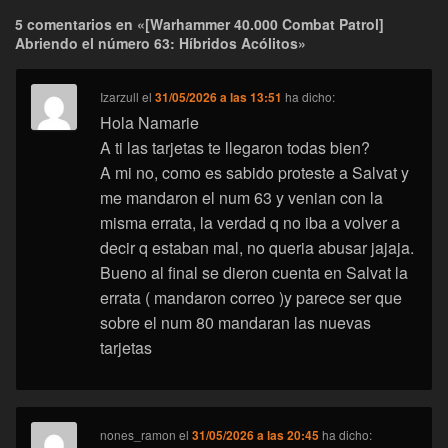
5 comentarios en «[Warhammer 40.000 Combat Patrol]
Abriendo el número 63: Híbridos Acólitos»
Izarzull
el
31/05/2026 a las 13:51
ha dicho:
Hola Namarie
A ti las tarjetas te llegaron todas bien?
A mi no, como es sabido proteste a Salvat y
me mandaron el num 63 y venian con la
misma errata, la verdad q no iba a volver a
decir q estaban mal, no queria abusar jajaja.
Bueno al final se dieron cuenta en Salvat la
errata ( mandaron correo )y parece ser que
sobre el num 80 mandaran las nuevas
tarjetas
nones_ramon
el
31/05/2026 a las 20:45
ha dicho: