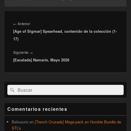
Navegación
de
Entrada
←
Anterior
entradas
[Age of Sigmar] Spearhead, contenido de la colección (1-
anterior:
17)
Entrada
Siguiente
→
[Escalada] Namarie, Mayo 2026
siguiente:
El
Buscar
Buscar
área
por:
de
widget
barra
Comentarios recientes
lateral
primaria
Belisaurio
en
[Trench Crusade] Mega-pack en Humble Bundle de
STL’s