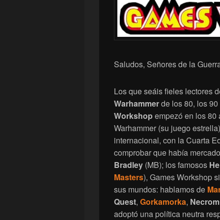
Saludos, Señores de la Guerra
Los que seáis fieles lectores d
Warhammer
de los 80, los 90
Workshop
empezó en los 80 
Warhammer (su juego estrella
internacional, con la Cuarta E
comprobar que había mercado 
Bradley
(MB); los famosos
He
Masters
), Games Workshop si
sus mundos: hablamos de
Ma
Quest
,
Gorkamorka
,
Necrom
adoptó una política neutra res