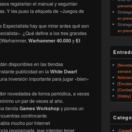
sos regalarían el manual y seguirían
prevent
as. Y les puso la etiqueta de «Juegos de
Strateg
en prev
Strateg
 Especialista hay que mirar antes qué son
en prev
cialista». ¿Qué define a los tres grandes
(Warhammer,
Warhammer 40.000
y
El
Entrad
tán disponibles en las tiendas
[Noveda
nstante publicidad en la
White Dwarf
semana 
Noticier
una inversión importante para jugar «bien»
[Escalad
[Combat
ibir novedades de forma periódica, a veces
[Hobby] 
ínimo un par de veces al año.
na tienda
Games Workshop
y pones un
cuentras contrincante.
Catego
habla mucho por Internet
cia programada, que intentan tener
¡Cargad!