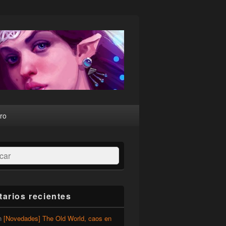
ro
ar
arios recientes
n
[Novedades] The Old World, caos en