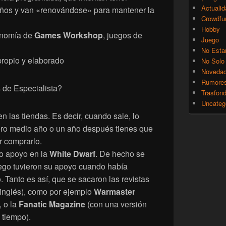
Actualid
años y van «renovándose» para mantener la
Crowdfu
Hobby
onomía de
Games Workshop
, juegos de
Juego
No Esta
propio y elaborado
No Solo
Noveda
Rumore
 de Especialista?
Trasfon
Uncateg
 las tiendas. Es decir, cuando sale, lo
pero medio año o un año después tienes que
r comprarlo.
lo apoyo en la
White Dwarf
. De hecho se
uego tuvieron su apoyo cuando había
Tanto es así, que se sacaron las revistas
 inglés), como por ejemplo
Warmaster
, o la
Fanatic Magazine
(con una versión
 tiempo).