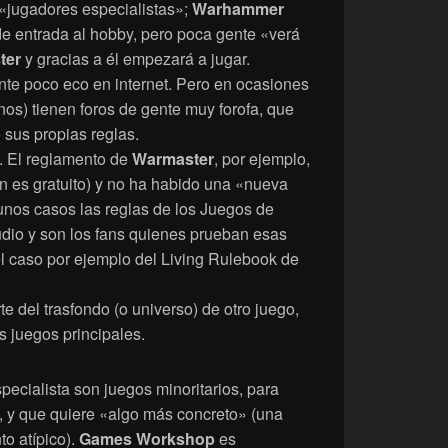
 «jugadores especialistas»;
Warhammer
e entrada al hobby, pero poca gente «verá
ter
y gracias a él empezará a jugar.
nte poco eco en internet. Pero en ocasiones
os) tienen foros de gente muy forofa, que
sus propias reglas.
El reglamento de
Warmaster
, por ejemplo,
én es gratuito) y no ha habido una «nueva
unos casos las reglas de los Juegos de
tudio y son los fans quienes prueban esas
 el caso por ejemplo del Living Rulebook de
e del trasfondo (o universo) de otro juego,
 juegos principales.
specialista son juegos minoritarios, para
 y que quiere «algo más concreto» (una
o atípico).
Games Workshop
es