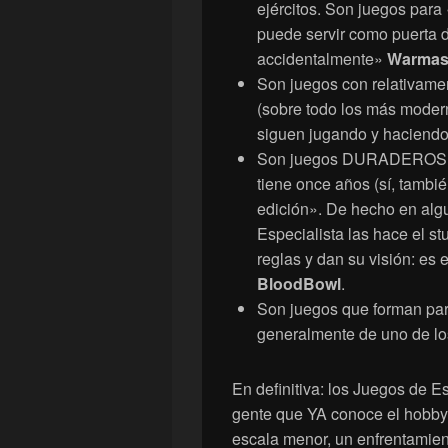
ejércitos. Son juegos para
puede servir como puerta d
accidentalmente»
Warmas
Son juegos con relativame
(sobre todo los más modern
siguen jugando y haciendo 
Son juegos DURADEROS. 
tiene once años (sí, tambi
edición». De hecho en alg
Especialista las hace el s
reglas y dan su visión: es
BloodBowl
.
Son juegos que forman part
generalmente de uno de los
En definitiva: los Juegos de E
gente que YA conoce el hobby,
escala menor, un enfrentamient