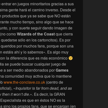
entrar en juegos minoritarios gracias a sus
ísima gente hará el camino inverso. Desde el
on productos que ya se sabe que NO están
urante mucho tiempo, sino algo que se hace
punto, y con suerte seguir dando imagen de
s (no como
Wizards of the Coast
que cierra
 quedarse sólo en los cartoncitos). Es por
 queridos por muchos fans, porque son una
ún estáis ahí y lo sabemos». Es algo muy
 con la diferencia que es más económico
ia se puede buscar cualquier juego de
pese a ser medio abandonados por
Games
una comunidad muy activa que lo mantiene
eb
www.the-conclave.co.uk
(centro de
ficial), «
Inquisitor is far from dead, and as
 then it won’t die.
«. Es decir, la GRAN
 Especialista es que en éstos NO es la
s sino los propios fans, que se encargan (en