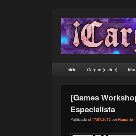
¡Cargad!
Menú
Inicio
Cargad (e-zine)
Man
principal
[Games Workshop
Especialista
Publicado el
17/07/2012
por
Namarie