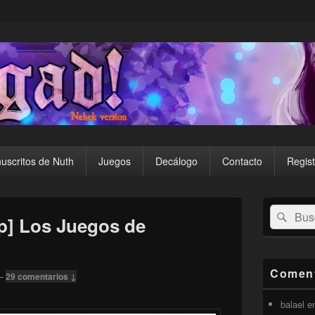
uscritos de Nuth
Juegos
Decálogo
Contacto
Regist
El
Buscar
Busc
área
] Los Juegos de
por:
de
widget
barra
lateral
Coment
—
29 comentarios ↓
primaria
balael
e