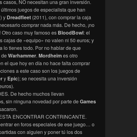
 casos, NO necesitan una gran inversión.
 últimos juegos de especialista que han
) y
Dreadfleet
(2011), con comprar la caja
necesario comprar nada más. De hecho, ¡no
 Otro caso muy famoso es
BloodBowl
: el
as cajas de «equipo» no valen ni 50 euros; y
a lo tienes todo. Por no hablar de que
s de
Warhammer
.
Mordheim
es otro
en el que hoy en día no hace falta comprar
ciones a este caso son los juegos de
r
y
Epic
); se necesita una inversión
euros).
ES. De hecho muchos llevan
s, sin ninguna novedad por parte de
Games
sacaron.
e CUESTA ENCONTRAR CONTRINCANTE.
, entrar en foros especiales de ese juego… o
artidas con alguien y poner tú los dos