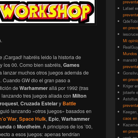
prevent
Lafael
e
prevent
QdeTobi
en prev
iescruce
.
Mi opini
RealGu
Mundos
e ¡Cargad! habréis leido la historia de
mans93
 y los 00. Como bien sabréis,
Games
prevent
a lanzar muchos otros juegos además de
Gonsilv
en prev
). Cuando GW dio el gran paso a
Kriger
e
dición de
Warhammer
allá por 1992 (tras
jotaefe
lanzando tres juegos aliada con
Milton
Astolfus
roquest
,
Cruzada Estelar
y
Battle
prevent
guió lanzando «otros juegos» basados en
Keegan_
caos en
n’o’War
,
Space Hulk
,
Epic
,
Warhammer
Kazama
unda
o
Mordheim
. A principios de los ’00,
en prev
pecto a esos juegos: apenas tendrían
unok
e