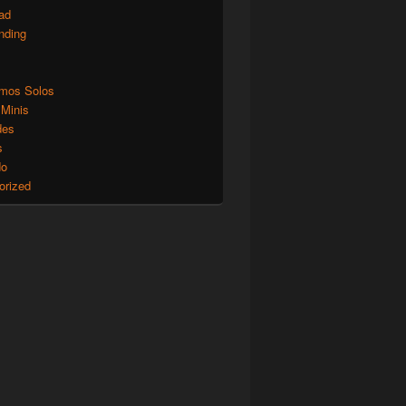
ad
nding
mos Solos
 Minis
des
s
do
orized