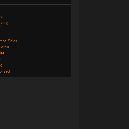
ad
nding
mos Solos
 Minis
des
s
do
orized