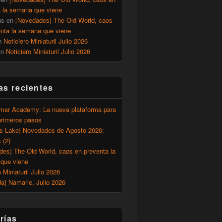
a la semana que viene
us
en
[Novedades] The Old World, caos
enta la semana que viene
n
Noticiero Miniaturil Julio 2026
en
Noticiero Miniaturil Julio 2026
as recientes
er Academy: La nueva plataforma para
primeros pasos
’s Lake] Novedades de Agosto 2026:
 (2)
des] The Old World, caos en preventa la
que viene
o Miniaturil Julio 2026
a] Namarie, Julio 2026
rías