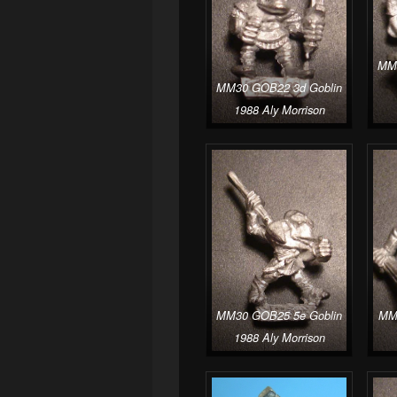
MM3
MM30 GOB22 3d Goblin
1988 Aly Morrison
MM30 GOB25 5e Goblin
MM3
1988 Aly Morrison