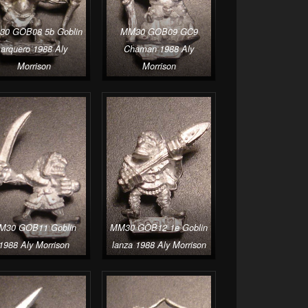
0 GOB08 5b Goblin
MM30 GOB09 GC9
arquero 1988 Aly
Chaman 1988 Aly
Morrison
Morrison
M30 GOB11 Goblin
MM30 GOB12 1e Goblin
1988 Aly Morrison
lanza 1988 Aly Morrison