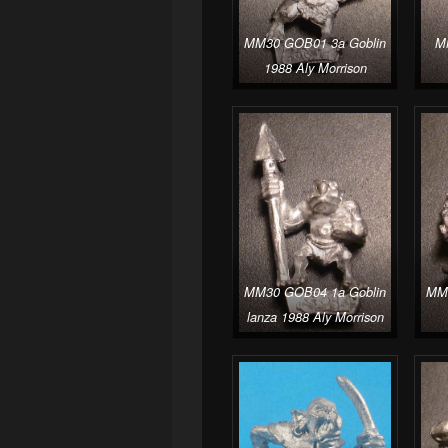
MM30 GOB01 3a Goblin
M
1988 Aly Morrison
MM30 GOB04 1a Goblin
MM3
lanza 1988 Aly Morrison