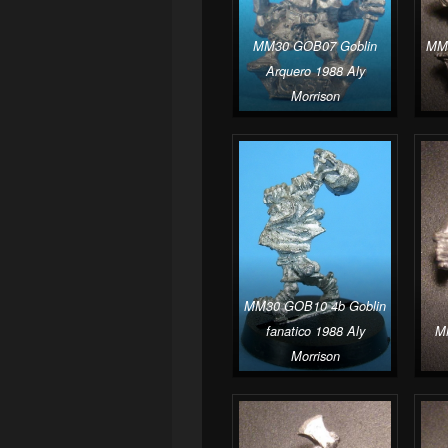
MM30 GOB07 Goblin
MM3
Arquero 1988 Aly
Morrison
MM30 GOB10 4b Goblin
fanatico 1988 Aly
M
Morrison