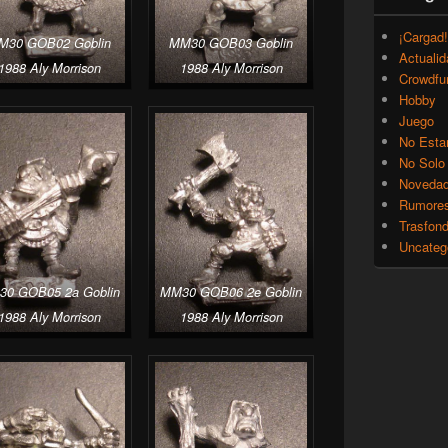
¡Cargad!
M30 GOB02 Goblin
MM30 GOB03 Goblin
Actualid
1988 Aly Morrison
1988 Aly Morrison
Crowdfu
Hobby
Juego
No Esta
No Solo
Noveda
Rumore
Trasfon
Uncateg
0 GOB05 2a Goblin
MM30 GOB06 2e Goblin
1988 Aly Morrison
1988 Aly Morrison