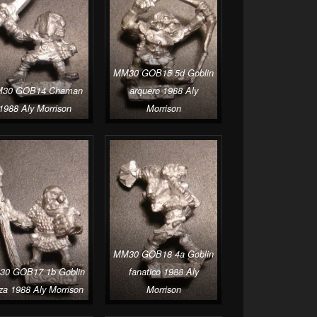
MM30 GOB15 5d Goblin
30 GOB14 Chaman
arquero 1988 Aly
1988 Aly Morrison
Morrison
MM30 GOB18 4a Goblin
0 GOB17 1b Goblin
fanatico 1988 Aly
za 1988 Aly Morrison
Morrison