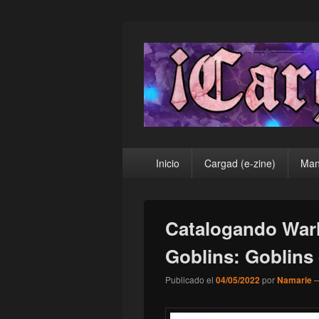
¡Cargad!
Menú
Inicio
Cargad (e-zine)
Man
principal
Catalogando War
Goblins: Goblins
Publicado el
04/05/2022
por
Namarie