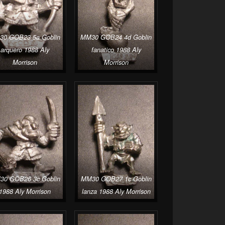
0 GOB23 5a Goblin
MM30 GOB24 4d Goblin
arquero 1988 Aly
fanatico 1988 Aly
Morrison
Morrison
0 GOB26 3c Goblin
MM30 GOB27 1c Goblin
1988 Aly Morrison
lanza 1988 Aly Morrison