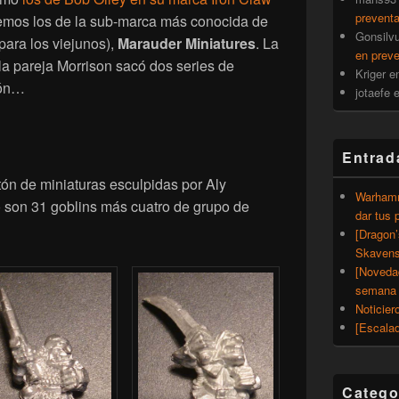
prevent
remos los de la sub-marca más conocida de
Gonsilv
para los viejunos),
Marauder Miniatures
. La
en prev
a pareja Morrison sacó dos series de
Kriger
e
ión…
jotaefe
Entrad
ón de miniaturas esculpidas por Aly
Warhamm
 son 31 goblins más cuatro de grupo de
dar tus 
[Dragon
Skavens
[Noveda
semana 
Noticier
[Escalad
Catego