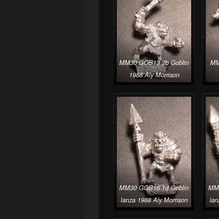
MM30 GOB13 2b Goblin
MM
1988 Aly Morrison
MM30 GOB16 1d Goblin
MM3
lanza 1988 Aly Morrison
lan