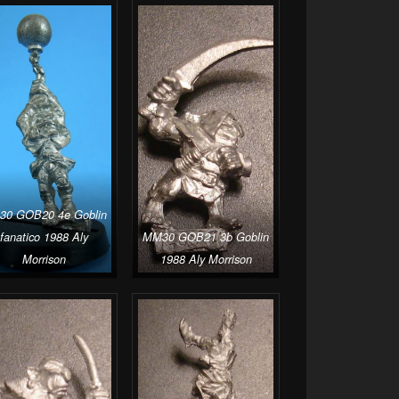
0 GOB20 4e Goblin
fanatico 1988 Aly
MM30 GOB21 3b Goblin
Morrison
1988 Aly Morrison