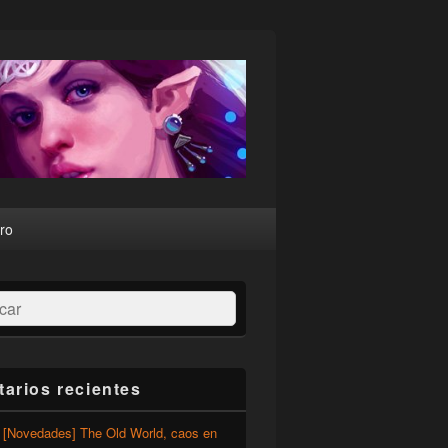
ro
ar
arios recientes
n
[Novedades] The Old World, caos en