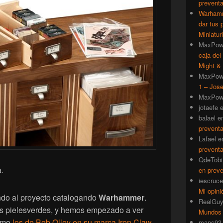
prevent
Warhamm
dar tus 
Miniatur
MaxPow
caja del
Might & 
MaxPow
1 – Jose
MaxPow
jotaefe
balael
e
prevent
Lafael
e
prevent
QdeTobi
.
en prev
iescruce
Mi opini
do al proyecto catalogando
Warhammer
.
RealGu
 pielesverdes, y hemos empezado a ver
Mundos
como
los de Bob Olley en su marca Iron Claw
mans93