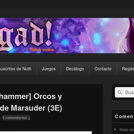
uscritos de Nuth
Juegos
Decálogo
Contacto
Regist
El
Buscar
Busc
área
hammer] Orcos y
por:
de
widget
 de Marauder (3E)
barra
lateral
Coment
—
5 comentarios ↓
primaria
Xoso
e