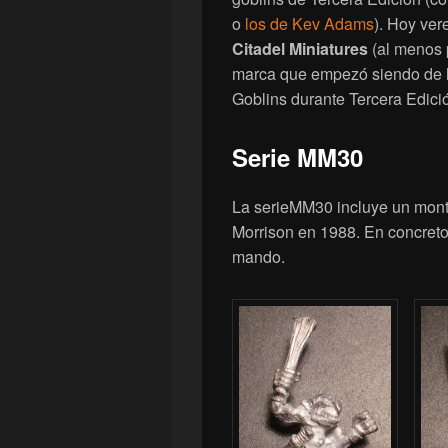
o
los de Kev Adams
). Hoy ve
Citadel Miniatures
(al menos 
marca que empezó siendo de l
Goblins durante Tercera Edic
Serie MM30
La serieMM30 incluye un mont
Morrison en 1988. En concreto
mando.