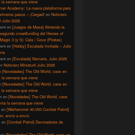
a la semana que viene
er Academy: La nueva plataforma para
primeros pasos – ¡Cargad!
en
Noticiero
il Julio 2026
er4
en
[Juegos de Mesa] Abriendo la
 segundo crowdfunding del Heroes of
Magic 3 (y 5): Cala / Cove (Piratas)
er4
en
[Hobby] Escalada Invitada – Julio
rra
er4
en
[Escalada] Namarie, Julio 2026
en
Noticiero Miniaturil Julio 2026
n
[Novedades] The Old World, caos en
a la semana que viene
n
[Novedades] The Old World, caos en
a la semana que viene
n
en
[Novedades] The Old World, caos
enta la semana que viene
en
[Warhammer 40.000 Combat Patrol]
ón, envío a envío
y
en
[Combat Patrol] Devoradores de
en
[Novedades] The Old World, caos en