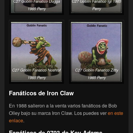
C27 Goblin Fanatico Dugga
C27 Goblin Fanatico Igi 1985
1985 Perry
Perry
C27 Goblin Fanatico Noshtof
C27 Goblin Fanatico Zitty
1985 Perry
1985 Perry
Fanáticos de Iron Claw
En 1988 salieron a la venta varios fanáticos de Bob
Olley bajo su marca Iron Claw. Los puedes ver
en este
enlace
.
Fanáticos de 0703 de Kev Adams