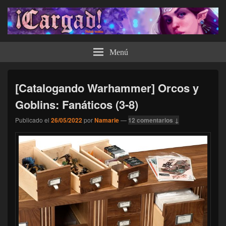
¡Cargad!
Menú
[Catalogando Warhammer] Orcos y
Goblins: Fanáticos (3-8)
Publicado el
26/05/2022
por
Namarie
—
12 comentarios ↓