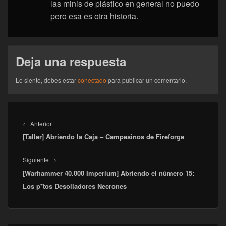
las minis de plástico en general no puedo
pero esa es otra historia.
Deja una respuesta
Lo siento, debes estar
conectado
para publicar un comentario.
Navegación
de
Entrada
←
Anterior
entradas
[Taller] Abriendo la Caja – Campesinos de Fireforge
anterior:
Entrada
Siguiente
→
[Warhammer 40.000 Imperium] Abriendo el número 15:
siguiente:
Los p*tos Desolladores Necrones