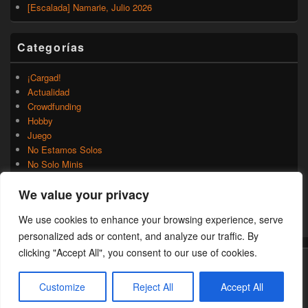
[Escalada] Namarie, Julio 2026
Categorías
¡Cargad!
Actualidad
Crowdfunding
Hobby
Juego
No Estamos Solos
No Solo Minis
Novedades
We value your privacy
Rumores
Trasfondo
We use cookies to enhance your browsing experience, serve
Uncategorized
personalized ads or content, and analyze our traffic. By
clicking "Accept All", you consent to our use of cookies.
Copyright © 2026
¡Cargad!
. Todos los Derechos Reservados.
Customize
Reject All
Accept All
Theme: Catch Box by
Catch Themes