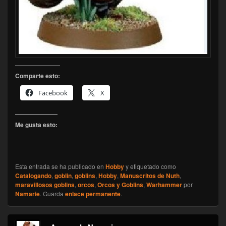
Comparte esto:
Facebook
X
Me gusta esto:
Esta entrada se ha publicado en
Hobby
y etiquetado como
Catalogando
,
goblin
,
goblins
,
Hobby
,
Manuscritos de Nuth
,
maravillosos goblins
,
orcos
,
Orcos y Goblins
,
Warhammer
por
Namarie
. Guarda
enlace permanente
.