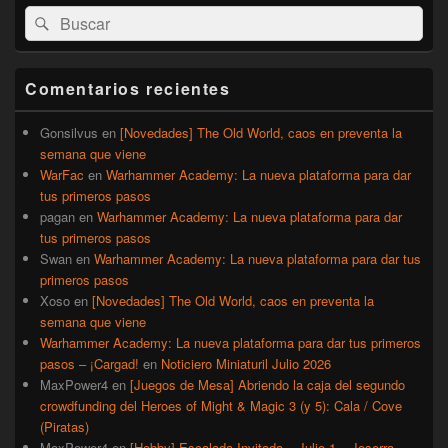
El
Buscar
Buscar
área
por:
de
widget
barra
Comentarios recientes
lateral
primaria
Gonsilvus
en
[Novedades] The Old World, caos en preventa la
semana que viene
WarFac
en
Warhammer Academy: La nueva plataforma para dar
tus primeros pasos
pagan
en
Warhammer Academy: La nueva plataforma para dar
tus primeros pasos
Swan
en
Warhammer Academy: La nueva plataforma para dar tus
primeros pasos
Xoso
en
[Novedades] The Old World, caos en preventa la
semana que viene
Warhammer Academy: La nueva plataforma para dar tus primeros
pasos – ¡Cargad!
en
Noticiero Miniaturil Julio 2026
MaxPower4
en
[Juegos de Mesa] Abriendo la caja del segundo
crowdfunding del Heroes of Might & Magic 3 (y 5): Cala / Cove
(Piratas)
MaxPower4
en
[Hobby] Escalada Invitada – Julio 1 – Joserra