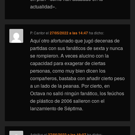
actualidad».
P. Cantor
el
27/05/2022 a las 14:47
ha dicho:
Aquí otro afortunado que jugó decenas de
partidas con sus fanáticos de sexta y nunca
se rompieron. A veces alucino con la
capacidad para exagerar de ciertas
personas, como muy bien dicen los
compañeros, bastaba con añadir cierto peso
a un lado de la peanas. Por cierto, en
Octava no salió ningún fanático, los feúchos
de plástico de 2006 salieron con el
lanzamiento de Séptima.
Astolfus
el
27/05/2022 a las 19:07
ha dicho: