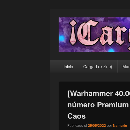
¡Cargad!
Menú
Inicio
Cargad (e-zine)
Man
principal
[Warhammer 40.00
número Premium 1
Caos
Publicado el
25/05/2022
por
Namarie