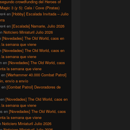
 segundo crowdfunding del Heroes of
Magic 3 (y 5): Cala / Cove (Piratas)
er4
en
[Hobby] Escalada Invitada – Julio
rra
er4
en
[Escalada] Namarie, Julio 2026
en
Noticiero Miniaturil Julio 2026
n
[Novedades] The Old World, caos en
a la semana que viene
n
[Novedades] The Old World, caos en
a la semana que viene
n
en
[Novedades] The Old World, caos
enta la semana que viene
en
[Warhammer 40.000 Combat Patrol]
ón, envío a envío
y
en
[Combat Patrol] Devoradores de
en
[Novedades] The Old World, caos en
a la semana que viene
us
en
[Novedades] The Old World, caos
enta la semana que viene
n
Noticiero Miniaturil Julio 2026
en
Noticiero Miniaturil Julio 2026