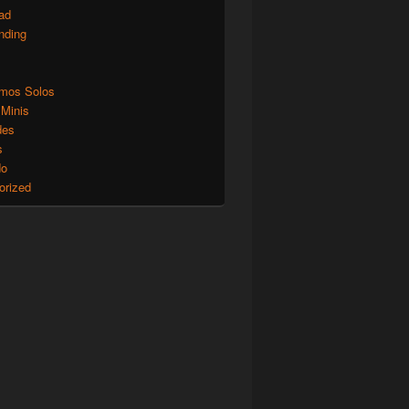
ad
nding
mos Solos
 Minis
des
s
do
orized