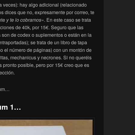
a veces): hay algo adicional (relacionado
os dices que no, expresamente por correo, te
nte
y te lo cobramos
«. En este caso se trata
raciones de 40k, por 15€. Seguro que las
 son de codex o suplementos o están en la
traportadas); se trata de un libro de tapa
co el número de páginas) con un montón de
ritas, mechanicus y necrones. Si no queréis
ás pronto posible, pero por 15€ creo que es
ección.
mium…
ium 1…