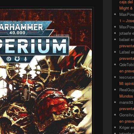
caja del
Might & 
MaxPow
1 – Jose
MaxPow
jotaefe
balael
e
prevent
Lafael
e
prevent
QdeTobi
en prev
iescruce
Mi opini
RealGu
Mundos
mans93
prevent
Gonsilv
en prev
Kriger
e
jotaefe