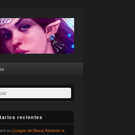
ro
ar
arios recientes
er4
en
[Juegos de Mesa] Abriendo la