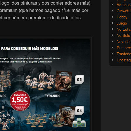
ólogo, dos pinturas y dos contenedores más).
Actualid
s premium (que hemos pagado 1’5€ más por
Crowdfu
rimer número premium» dedicado a los
Hobby
Juego
No Esta
No Solo
Noveda
Rumore
Trasfon
Uncateg