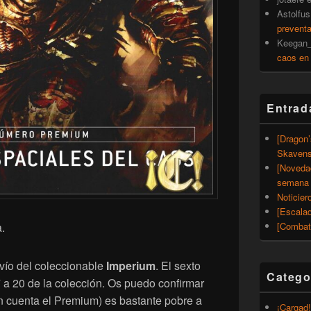
Astolfus
prevent
Keegan_
caos en
Entrad
[Dragon
Skavens
[Noveda
semana 
Noticier
[Escalad
.
[Combat
vío del coleccionable
Imperium
. El sexto
Catego
 a 20 de la colección. Os puedo confirmar
en cuenta el Premium) es bastante pobre a
¡Cargad!