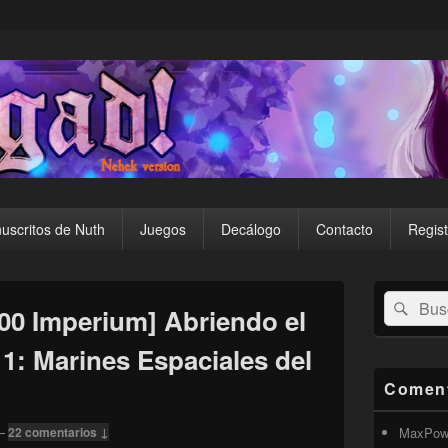
uscritos de Nuth
Juegos
Decálogo
Contacto
Regist
El
Buscar
Busc
área
0 Imperium] Abriendo el
por:
de
widget
: Marines Espaciales del
barra
lateral
Coment
primaria
—
22 comentarios ↓
MaxPow