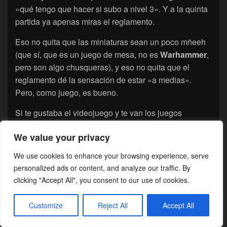
«qué tengo que hacer si subo a nivel 3». Y a la quinta
partida ya apenas miras el reglamento.
Eso no quita que las miniaturas sean un poco mñeeh
(que sí, que es un juego de mesa, no es
Warhammer
,
pero son algo chusqueras), y eso no quita que el
reglamento dé la sensación de estar «a medias».
Pero, como juego, es bueno.
Si te gustaba el videojuego y te van los juegos
complejos, no lo dudes. Si no te gustaba el
We value your privacy
videojuego, sigue siendo un buen juego pero ten en
cuenta que la curva de dificultad es abrupta.
We use cookies to enhance your browsing experience, serve
personalized ads or content, and analyze our traffic. By
Lo peor…
clicking "Accept All", you consent to our use of cookies.
El reglamento es muy complicado para empezar a
Customize
Reject All
Accept All
jugar. Suerte que está el PDF.
Las miniaturas son mejorables, como suele ser en