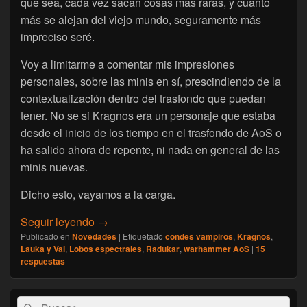
que sea, cada vez sacan cosas mas raras, y cuanto
más se alejan del viejo mundo, seguramente más
impreciso seré.
Voy a limitarme a comentar mis impresiones
personales, sobre las minis en sí, prescindiendo de la
contextualización dentro del trasfondo que puedan
tener. No se si Kragnos era un personaje que estaba
desde el inicio de los tiempo en el trasfondo de AoS o
ha salido ahora de repente, ni nada en general de las
minis nuevas.
Dicho esto, vayamos a la carga.
[Actualidad] Un tal Kragnos y algo más.
Seguir leyendo
→
Publicado en
Novedades
|
Etiquetado
condes vampiros
,
Kragnos
,
Lauka y Vai
,
Lobos espectrales
,
Radukar
,
warhammer AoS
|
15
respuestas
El
Buscar
Buscar
área