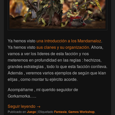
Ya hemos visto
una introducción a los Mandamaloz
.
Ya hemos visto
sus clanes y su organización.
Ahora,
vamos a ver los lideres de esta facción y nos
meteremos en profundidad en las reglas : hechizos,
grandes estrategias , todo lo que esta facción conlleva.
Además , veremos varios ejemplos de según que klan
elijas , como montar tu ejército acorde.
Acompáñame , mi querido seguidor de
Gorkamorka…..
[Age of Sigmar] Mandamaloz : ¿Como se j
Seguir leyendo
→
Publicado en
Juego
|
Etiquetado
Fantasia
,
Games Workshop
,