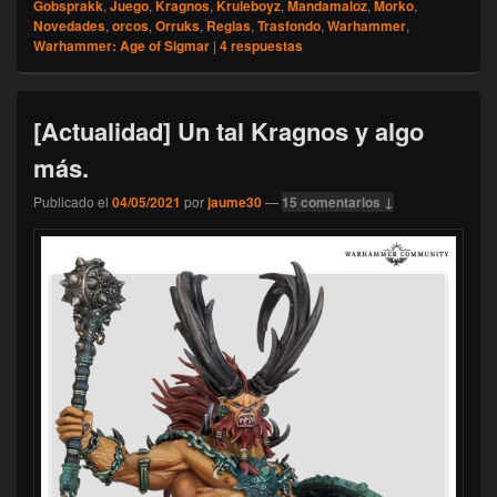
Gobsprakk
,
Juego
,
Kragnos
,
Kruleboyz
,
Mandamaloz
,
Morko
,
Novedades
,
orcos
,
Orruks
,
Reglas
,
Trasfondo
,
Warhammer
,
Warhammer: Age of Sigmar
|
4
respuestas
[Actualidad] Un tal Kragnos y algo
más.
Publicado el
04/05/2021
por
jaume30
—
15 comentarios ↓