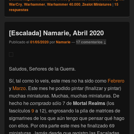
WarCry
,
Warhammer
,
Warhammer 40.000
,
Zealot Miniatures
|
15
respuestas
[Escalada] Namarie, Abril 2020
Publicado el
01/05/2020
por
Namarie
—
17 comentarios ↓
Saludos, Señores de la Guerra.
Sí, tal como lo veis, este mes no ha sido como
Febrero
y
Marzo
. Este mes he podido pintar (finalizar y pintar)
muchas miniaturas. Muchas, muchas miniaturas. De
hecho he
comprado
sólo 7 de
Mortal Realms
(los
fascículos
9
a 12), engrosando la pila de matrices de
sigmarines de los que aún tengo que pensar qué hago
con ellos. Por otra parte este mes he finalizado 69
miniaturas. Jamás desde que registro las Escaladas