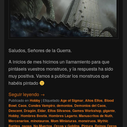
Saludos, Señores de la Guerra.
A inicios de mes hicimos un llamamiento para que
pintáseis vuestros monstruos, y la respuesta ha sido
muy positiva. Vamos a publicar los monstruos que
habéis pintado
[Pintura] Resultado de Pintad Vuestros Mo
Seguir leyendo
→
Publicado en
Hobby
|
Etiquetado
Age of Sigmar
,
Altos Elfos
,
Blood
Bowl
,
Caos
,
Condes Vampiro
,
demonios
,
Demonios del Caos
,
Descent
,
Dragón
,
Eldar
,
Elfos Silvanos
,
Games Workshop
,
gigante
,
Hobby
,
Hombres Bestia
,
Hombres Lagarto
,
Manuscritos de Nuth
,
Mercenarios
,
minotauros
,
Mom Miniaturas
,
monstruos
,
Mythic
Battles
,
nagas
,
No Muertos
,
Orcos y Goblins
,
Pintura
,
Reinos Ogros
,