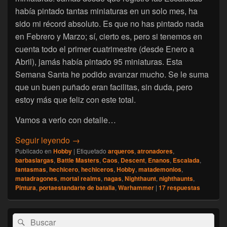
había pintado tantas miniaturas en un solo mes, ha
sido mi récord absoluto. Es que no has pintado nada
en Febrero y Marzo; sí, cierto es, pero si tenemos en
cuenta todo el primer cuatrimestre (desde Enero a
Abril), jamás había pintado 95 miniaturas. Esta
Semana Santa he podido avanzar mucho. Se le suma
que un buen puñado eran facilitas, sin duda, pero
estoy más que feliz con este total.
Vamos a verlo con detalle…
[Escalada] Namarie, Abril 2020
Seguir leyendo
→
Publicado en
Hobby
|
Etiquetado
arqueros
,
atronadores
,
barbaslargas
,
Battle Masters
,
Caos
,
Descent
,
Enanos
,
Escalada
,
fantasmas
,
hechicero
,
hechiceros
,
Hobby
,
matademonios
,
matadragones
,
mortal realms
,
nagas
,
Nighthaunt
,
nighthaunts
,
Pintura
,
portaestandarte de batalla
,
Warhammer
|
17
respuestas
El
Buscar
Buscar
área