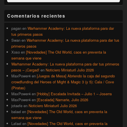
por:
de
widget
barra
Comentarios recientes
lateral
primaria
pagan
en
Warhammer Academy: La nueva plataforma para dar
tus primeros pasos
Swan
en
Warhammer Academy: La nueva plataforma para dar tus
primeros pasos
Xoso
en
[Novedades] The Old World, caos en preventa la
semana que viene
Warhammer Academy: La nueva plataforma para dar tus primeros
pasos – ¡Cargad!
en
Noticiero Miniaturil Julio 2026
MaxPower4
en
[Juegos de Mesa] Abriendo la caja del segundo
crowdfunding del Heroes of Might & Magic 3 (y 5): Cala / Cove
(Piratas)
MaxPower4
en
[Hobby] Escalada Invitada – Julio 1 – Joserra
MaxPower4
en
[Escalada] Namarie, Julio 2026
jotaefe
en
Noticiero Miniaturil Julio 2026
balael
en
[Novedades] The Old World, caos en preventa la
semana que viene
Lafael
en
[Novedades] The Old World, caos en preventa la