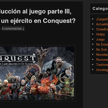
Catego
cción al juego parte III,
un ejército en Conquest?
¡Cargad!
Actualid
—
5 comentarios ↓
Crowdfu
Hobby
Juego
No Esta
No Solo
Noveda
Rumore
Trasfon
Uncateg