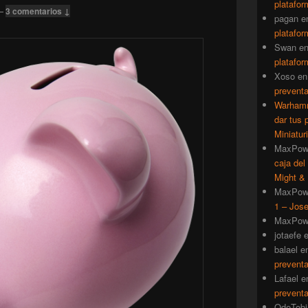
platafor
—
3 comentarios ↓
pagan
e
platafor
Swan
e
platafor
Xoso
e
prevent
Warhamm
dar tus 
Miniatur
MaxPow
caja del
Might & 
MaxPow
1 – Jose
MaxPow
jotaefe
balael
e
prevent
Lafael
e
prevent
QdeTobi