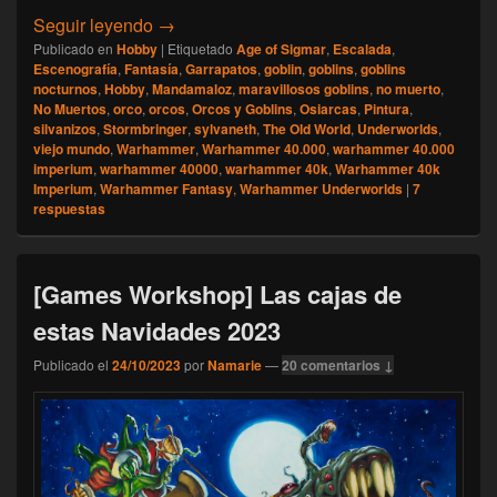
[Escalada] Namarie, Noviembre 2024
Seguir leyendo
→
Publicado en
Hobby
|
Etiquetado
Age of Sigmar
,
Escalada
,
Escenografía
,
Fantasía
,
Garrapatos
,
goblin
,
goblins
,
goblins
nocturnos
,
Hobby
,
Mandamaloz
,
maravillosos goblins
,
no muerto
,
No Muertos
,
orco
,
orcos
,
Orcos y Goblins
,
Osiarcas
,
Pintura
,
silvanizos
,
Stormbringer
,
sylvaneth
,
The Old World
,
Underworlds
,
viejo mundo
,
Warhammer
,
Warhammer 40.000
,
warhammer 40.000
imperium
,
warhammer 40000
,
warhammer 40k
,
Warhammer 40k
Imperium
,
Warhammer Fantasy
,
Warhammer Underworlds
|
7
respuestas
[Games Workshop] Las cajas de
estas Navidades 2023
Publicado el
24/10/2023
por
Namarie
—
20 comentarios ↓