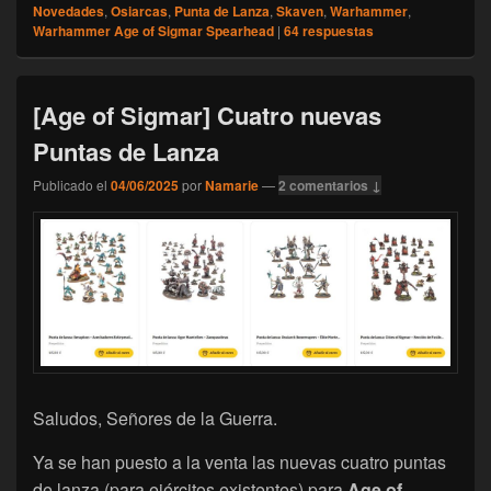
Novedades
,
Osiarcas
,
Punta de Lanza
,
Skaven
,
Warhammer
,
Warhammer Age of Sigmar Spearhead
|
64
respuestas
[Age of Sigmar] Cuatro nuevas
Puntas de Lanza
Publicado el
04/06/2025
por
Namarie
—
2 comentarios ↓
Saludos, Señores de la Guerra.
Ya se han puesto a la venta las nuevas cuatro puntas
de lanza (para ejércitos existentes) para
Age of