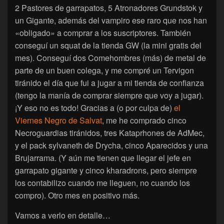
2 Pastores de garrapatos, 5 Atronadores Grundstok y
un Gigante, además del vampiro ese raro que nos han
«obligado» a comprar a los suscriptores. También
conseguí un squat de la tienda GW (la mini gratis del
mes). Conseguí dos Comehombres (más) de metal de
parte de un buen colega, y me compré un Tervigon
tiránido el día que fui a jugar a mi tienda de confianza
(tengo la manía de comprar siempre que voy a jugar).
¡Y eso no es todo! Gracias a (o por culpa de)
el
Viernes Negro de Salvat
, me he comprado cinco
Necroguardias tiránidos, tres Kataprhones de AdMec,
y el pack sylvaneth de Drycha, cinco Aparecidos y una
Brujarrama. (Y aún me tienen que llegar el jefe en
garrapato gigante y cinco kharadrons, pero siempre
los contabilizo cuando me lleguen, no cuando los
compro). Otro mes en positivo más.
Vamos a verlo en detalle…