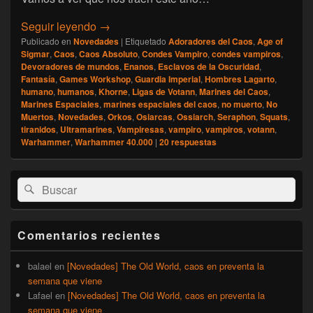
[Games Workshop] Las cajas de estas Nav
Seguir leyendo
→
Publicado en
Novedades
|
Etiquetado
Adoradores del Caos
,
Age of
Sigmar
,
Caos
,
Caos Absoluto
,
Condes Vampiro
,
condes vampiros
,
Devoradores de mundos
,
Enanos
,
Esclavos de la Oscuridad
,
Fantasía
,
Games Workshop
,
Guardia Imperial
,
Hombres Lagarto
,
humano
,
humanos
,
Khorne
,
Ligas de Votann
,
Marines del Caos
,
Marines Espaciales
,
marines espaciales del caos
,
no muerto
,
No
Muertos
,
Novedades
,
Orkos
,
Osiarcas
,
Ossiarch
,
Seraphon
,
Squats
,
tiranidos
,
Ultramarines
,
Vampiresas
,
vampiro
,
vampiros
,
votann
,
Warhammer
,
Warhammer 40.000
|
20
respuestas
El
Buscar
Buscar
área
por:
de
widget
barra
Comentarios recientes
lateral
primaria
balael
en
[Novedades] The Old World, caos en preventa la
semana que viene
Lafael
en
[Novedades] The Old World, caos en preventa la
semana que viene