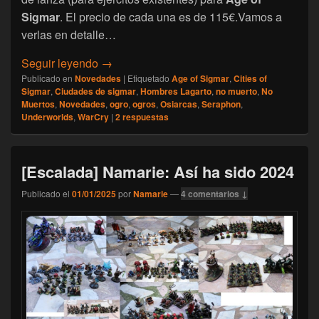
Sigmar
. El precio de cada una es de 115€.Vamos a
verlas en detalle…
[Age of Sigmar] Cuatro nuevas Puntas de 
Seguir leyendo
→
Publicado en
Novedades
|
Etiquetado
Age of Sigmar
,
Cities of
Sigmar
,
Ciudades de sigmar
,
Hombres Lagarto
,
no muerto
,
No
Muertos
,
Novedades
,
ogro
,
ogros
,
Osiarcas
,
Seraphon
,
Underworlds
,
WarCry
|
2
respuestas
[Escalada] Namarie: Así ha sido 2024
Publicado el
01/01/2025
por
Namarie
—
4 comentarios ↓