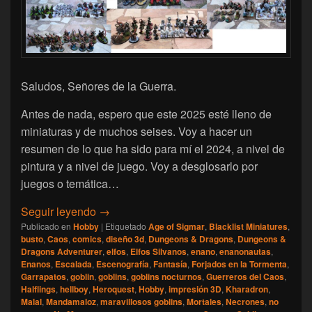
Saludos, Señores de la Guerra.
Antes de nada, espero que este 2025 esté lleno de
miniaturas y de muchos seises. Voy a hacer un
resumen de lo que ha sido para mí el 2024, a nivel de
pintura y a nivel de juego. Voy a desglosarlo por
juegos o temática…
[Escalada] Namarie: Así ha sido 2024
Seguir leyendo
→
Publicado en
Hobby
|
Etiquetado
Age of Sigmar
,
Blacklist Miniatures
,
busto
,
Caos
,
comics
,
diseño 3d
,
Dungeons & Dragons
,
Dungeons &
Dragons Adventurer
,
elfos
,
Elfos Silvanos
,
enano
,
enanonautas
,
Enanos
,
Escalada
,
Escenografía
,
Fantasía
,
Forjados en la Tormenta
,
Garrapatos
,
goblin
,
goblins
,
goblins nocturnos
,
Guerreros del Caos
,
Halflings
,
hellboy
,
Heroquest
,
Hobby
,
impresión 3D
,
Kharadron
,
Malal
,
Mandamaloz
,
maravillosos goblins
,
Mortales
,
Necrones
,
no