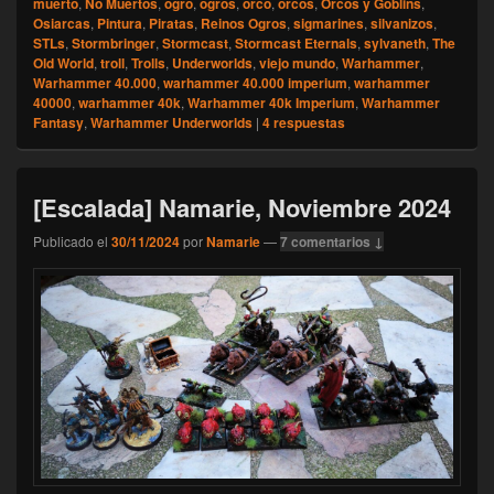
muerto
,
No Muertos
,
ogro
,
ogros
,
orco
,
orcos
,
Orcos y Goblins
,
Osiarcas
,
Pintura
,
Piratas
,
Reinos Ogros
,
sigmarines
,
silvanizos
,
STLs
,
Stormbringer
,
Stormcast
,
Stormcast Eternals
,
sylvaneth
,
The
Old World
,
troll
,
Trolls
,
Underworlds
,
viejo mundo
,
Warhammer
,
Warhammer 40.000
,
warhammer 40.000 imperium
,
warhammer
40000
,
warhammer 40k
,
Warhammer 40k Imperium
,
Warhammer
Fantasy
,
Warhammer Underworlds
|
4
respuestas
[Escalada] Namarie, Noviembre 2024
Publicado el
30/11/2024
por
Namarie
—
7 comentarios ↓