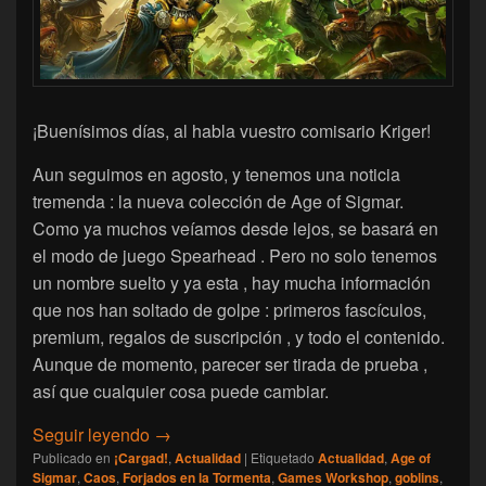
¡Buenísimos días, al habla vuestro comisario Kriger!
Aun seguimos en agosto, y tenemos una noticia
tremenda : la nueva colección de Age of Sigmar.
Como ya muchos veíamos desde lejos, se basará en
el modo de juego Spearhead . Pero no solo tenemos
un nombre suelto y ya esta , hay mucha información
que nos han soltado de golpe : primeros fascículos,
premium, regalos de suscripción , y todo el contenido.
Aunque de momento, parecer ser tirada de prueba ,
así que cualquier cosa puede cambiar.
[Age of Sigmar] Spearhead , la nueva cole
Seguir leyendo
→
Publicado en
¡Cargad!
,
Actualidad
|
Etiquetado
Actualidad
,
Age of
Sigmar
,
Caos
,
Forjados en la Tormenta
,
Games Workshop
,
goblins
,