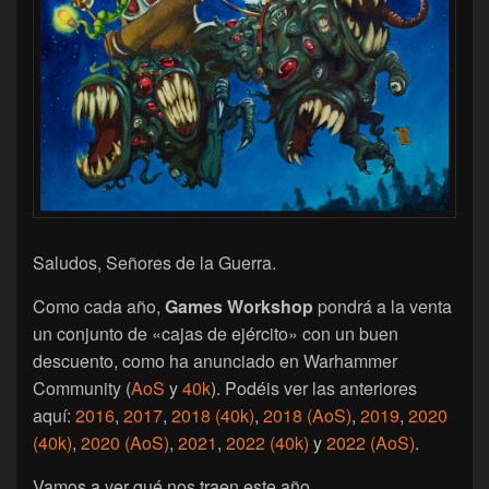
Saludos, Señores de la Guerra.
Como cada año,
Games Workshop
pondrá a la venta
un conjunto de «cajas de ejército» con un buen
descuento, como ha anunciado en Warhammer
Community (
AoS
y
40k
). Podéis ver las anteriores
aquí:
2016
,
2017
,
2018 (40k)
,
2018 (AoS)
,
2019
,
2020
(40k)
,
2020 (AoS)
,
2021
,
2022 (40k)
y
2022 (AoS)
.
Vamos a ver qué nos traen este año…