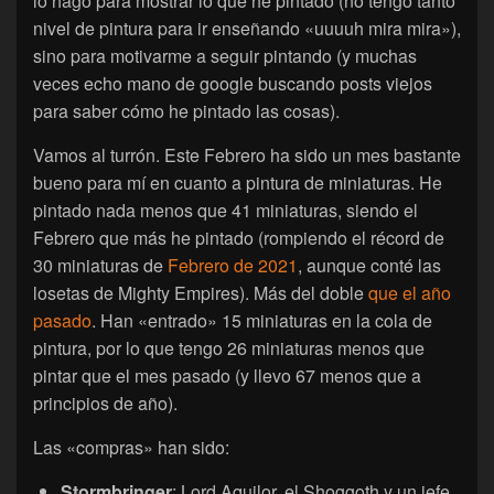
lo hago para mostrar lo que he pintado (no tengo tanto
nivel de pintura para ir enseñando «uuuuh mira mira»),
sino para motivarme a seguir pintando (y muchas
veces echo mano de google buscando posts viejos
para saber cómo he pintado las cosas).
Vamos al turrón. Este Febrero ha sido un mes bastante
bueno para mí en cuanto a pintura de miniaturas. He
pintado nada menos que 41 miniaturas, siendo el
Febrero que más he pintado (rompiendo el récord de
30 miniaturas de
Febrero de 2021
, aunque conté las
losetas de Mighty Empires). Más del doble
que el año
pasado
. Han «entrado» 15 miniaturas en la cola de
pintura, por lo que tengo 26 miniaturas menos que
pintar que el mes pasado (y llevo 67 menos que a
principios de año).
Las «compras» han sido:
Stormbringer
: Lord Aquilor, el Shoggoth y un jefe