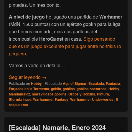
pintadas. Un mes bonito.
A nivel de juego
he jugado una partida de
Warhamer
(MdN, 1500 puntos) con un ejército goblin para la liga
que hemos montado, más dos partidas del
incombustible
HeroQuest
en casa.
Sigo pensando
que es un juego excelente para jugar entre no-frikis (o
peques)
.
Vamos a verlo en detalle…
[Escalada] Namarie, Febrero 2024
Seguir leyendo
→
Publicado en
Hobby
|
Etiquetado
Age of Sigmar
,
Escalada
,
Fantasía
,
Forjados en la Tormenta
,
goblin
,
goblins
,
goblins nocturnos
,
Hobby
,
Mandamaloz
,
maravillosos goblins
,
Orcos y Goblins
,
Pintura
,
Stormbringer
,
Warhammer Fantasy
,
Warhammer Underworlds
|
8
respuestas
[Escalada] Namarie, Enero 2024