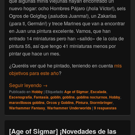
que algunas minis viejunas hayan encontrado un
nuevo hogar: ocho Hombres Pájaro (¡hola Víctor!), seis
Ogros de Golgfag (¡saludos Juanma!), un Zakarías
(¡para ti, Germán!) y trece Marines que van a encontrar
en Juan una pintura excelente. Vamos, que han
entrado 14 miniaturas pero han «salido» de la cola de
pintura 55, así que tengo 41 miniaturas menos por
pintar que hace un mes.
¿Queréis ver qué he pintado, teniendo en cuenta
mis
objetivos para este año
?
[Escalada] Namarie, Enero 2024
Seguir leyendo
→
Publicado en
Hobby
|
Etiquetado
Age of Sigmar
,
Escalada
,
Escenografía
,
Fantasía
,
goblin
,
goblins
,
goblins nocturnos
,
Hobby
,
maravillosos goblins
,
Orcos y Goblins
,
Pintura
,
Stormbringer
,
Warhammer Fantasy
,
Warhammer Underworlds
|
9
respuestas
[Age of Sigmar] ¡Novedades de las