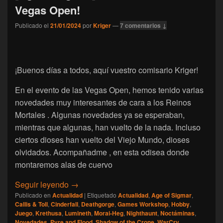
Vegas Open!
Publicado el
21/01/2024
por
Kriger
—
7 comentarios ↓
¡Buenos días a todos, aquí vuestro comisario Kriger!
En el evento de las Vegas Open, hemos tenido varias
novedades muy interesantes de cara a los Reinos
Mortales . Algunas novedades ya se esperaban,
mientras que algunas, han vuelto de la nada. Incluso
ciertos dioses han vuelto del Viejo Mundo, dioses
olvidados. Acompañadme , en esta odisea donde
montaremos alas de cuervo
[Age of Sigmar] ¡Novedades de las Vegas 
Seguir leyendo
→
Publicado en
Actualidad
|
Etiquetado
Actualidad
,
Age of Sigmar
,
Callis & Toll
,
Cinderfall
,
Deathgorge
,
Games Workshop
,
Hobby
,
Juego
,
Krethusa
,
Lumineth
,
Morai-Heg
,
Nighthaunt
,
Noctáminas
,
Novedades
,
Pyre and Flood
,
Shadow of the Crone
,
WarCry
,