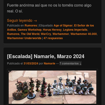
Fuente anónima así que no os lo toméis como algo
real. O sí.
[Rumores] Tomatehammer del bueno: el por 
Seguir leyendo
→
Publicado en
Rumores
|
Etiquetado
Age of Sigmar
,
El Señor de los
Anillos
,
Games Workshop
,
Horus Heresy
,
Legions Imperialis
,
Rumores
,
The Old World
,
WarCry
,
Warhammer
,
Warhammer 40.000
,
Warhammer Underworlds
|
47
respuestas
[Escalada] Namarie, Marzo 2024
Publicado el
31/03/2024
por
Namarie
—
7 comentarios ↓