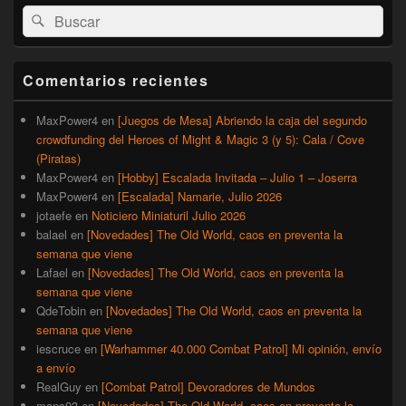
El
Buscar
Buscar
área
por:
de
widget
barra
Comentarios recientes
lateral
primaria
MaxPower4
en
[Juegos de Mesa] Abriendo la caja del segundo
crowdfunding del Heroes of Might & Magic 3 (y 5): Cala / Cove
(Piratas)
MaxPower4
en
[Hobby] Escalada Invitada – Julio 1 – Joserra
MaxPower4
en
[Escalada] Namarie, Julio 2026
jotaefe
en
Noticiero Miniaturil Julio 2026
balael
en
[Novedades] The Old World, caos en preventa la
semana que viene
Lafael
en
[Novedades] The Old World, caos en preventa la
semana que viene
QdeTobin
en
[Novedades] The Old World, caos en preventa la
semana que viene
iescruce
en
[Warhammer 40.000 Combat Patrol] Mi opinión, envío
a envío
RealGuy
en
[Combat Patrol] Devoradores de Mundos
mans93
en
[Novedades] The Old World, caos en preventa la