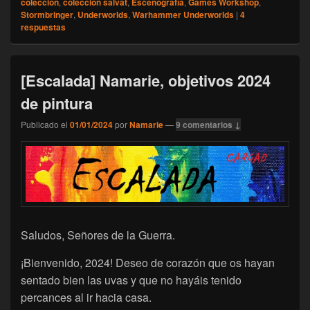
colección
,
colección salvat
,
Escenografía
,
Games Workshop
,
Stormbringer
,
Underworlds
,
Warhammer Underworlds
|
4
respuestas
[Escalada] Namarie, objetivos 2024
de pintura
Publicado el
01/01/2024
por
Namarie
—
9 comentarios ↓
Saludos, Señores de la Guerra.
¡Bienvenido, 2024! Deseo de corazón que os hayan
sentado bien las uvas y que no hayáis tenido
percances al ir hacia casa.