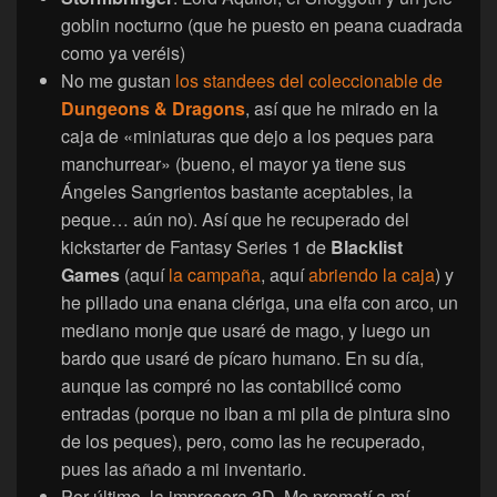
goblin nocturno (que he puesto en peana cuadrada
como ya veréis)
No me gustan
los standees del coleccionable de
Dungeons & Dragons
, así que he mirado en la
caja de «miniaturas que dejo a los peques para
manchurrear» (bueno, el mayor ya tiene sus
Ángeles Sangrientos bastante aceptables, la
peque… aún no). Así que he recuperado del
kickstarter de Fantasy Series 1 de
Blacklist
Games
(aquí
la campaña
, aquí
abriendo la caja
) y
he pillado una enana clériga, una elfa con arco, un
mediano monje que usaré de mago, y luego un
bardo que usaré de pícaro humano. En su día,
aunque las compré no las contabilicé como
entradas (porque no iban a mi pila de pintura sino
de los peques), pero, como las he recuperado,
pues las añado a mi inventario.
Por último, la impresora 3D. Me prometí a mí