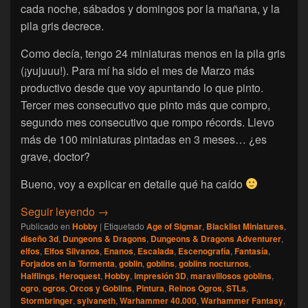
cada noche, sábados y domingos por la mañana, y la
pila gris decrece.
Como decía, tengo 24 miniaturas menos en la pila gris
(¡yujuuu!). Para mí ha sido el mes de Marzo más
productivo desde que voy apuntando lo que pinto.
Tercer mes consecutivo que pinto más que compro,
segundo mes consecutivo que rompo récords. Llevo
más de 100 miniaturas pintadas en 3 meses… ¿es
grave, doctor?
Bueno, voy a explicar en detalle qué ha caído
[Escalada] Namarie, Marzo 2024
Seguir leyendo
→
Publicado en
Hobby
|
Etiquetado
Age of Sigmar
,
Blacklist Miniatures
,
diseño 3d
,
Dungeons & Dragons
,
Dungeons & Dragons Adventurer
,
elfos
,
Elfos Silvanos
,
Enanos
,
Escalada
,
Escenografía
,
Fantasía
,
Forjados en la Tormenta
,
goblin
,
goblins
,
goblins nocturnos
,
Halflings
,
Heroquest
,
Hobby
,
impresión 3D
,
maravillosos goblins
,
ogro
,
ogros
,
Orcos y Goblins
,
Pintura
,
Reinos Ogros
,
STLs
,
Stormbringer
,
sylvaneth
,
Warhammer 40.000
,
Warhammer Fantasy
,