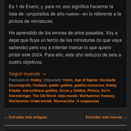
Es 1 de Enero, y, para mí, eso significa hacerme la
lista de «propósitos de año nuevo» en lo referente a la
pintura de miniaturas.
He aprendido de los errores de años pasados. Voy a
dejar que fluya un tercio de las miniaturas (lo que vaya
saliendo) pero voy a intentar marcar lo que quiero
pintar este 2024. Para ello, este año reduzco de seis a
cuatro objetivos.
[Escalada] Namarie, objetivos 2024 de pint
Seguir leyendo
→
Publicado en
Hobby
|
Etiquetado
10mm
,
Age of Sigmar
,
Escalada
,
Escenografía
,
Fantasía
,
goblin
,
goblins
,
goblins nocturnos
,
Hobby
,
Khador
,
maravillosos goblins
,
Orcos y Goblins
,
Pintura
,
Sci-fi
,
Stormbringer
,
The Old World
,
viejo mundo
,
Warhammer Fantasy
,
Warhammer Underworlds
,
Warmachine
|
9
respuestas
Navegación
←
Entradas más antiguas
Entradas más nuevas
→
de
entradas