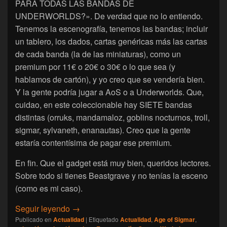
PARA TODAS LAS BANDAS DE
UNDERWORLDS?». De verdad que no lo entiendo.
Tenemos la escenografía, tenemos las bandas; incluir
un tablero, los dados, cartas genéricas más las cartas
de cada banda (la de las miniaturas), como un
premium por 11€ o 20€ o 30€ o lo que sea (y
hablamos de cartón), y yo creo que se vendería bien.
Y la gente podría jugar a AoS o a Underworlds. Que,
cuidao, en este coleccionable hay SIETE bandas
distintas (orruks, mandamaloz, goblins nocturnos, troll,
sigmar, sylvaneth, enanautas). Creo que la gente
estaría contentísima de pagar ese premium.
En fin. Que el gadget está muy bien, queridos lectores.
Sobre todo si tienes Beastgrave y no tenías la esceno
(como es mi caso).
[Age of Sigmar Stormbringer] Abriendo el 
Seguir leyendo
→
Publicado en
Actualidad
|
Etiquetado
Actualidad
,
Age of Sigmar
,