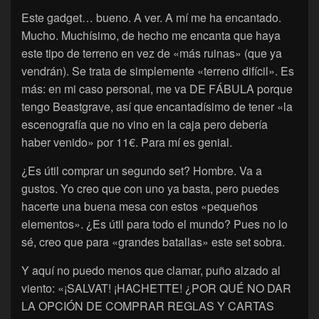
Este gadget… bueno. A ver. A mí me ha encantado.
Mucho. Muchísimo, de hecho me encanta que haya
este tipo de terreno en vez de «más ruinas» (que ya
vendrán). Se trata de simplemente «terreno difícil». Es
más: en mi caso personal, me va DE FÁBULA porque
tengo Beastgrave, así que encantadísimo de tener «la
escenografía que no vino en la caja pero debería
haber venido» por 11€. Para mí es genial.
¿Es útil comprar un segundo set? Hombre. Va a
gustos. Yo creo que con uno ya basta, pero puedes
hacerte una buena mesa con estos «pequeños
elementos». ¿Es útil para todo el mundo? Pues no lo
sé, creo que para «grandes batallas» este set sobra.
Y aquí no puedo menos que clamar, puño alzado al
viento: «¡SALVAT! ¡HACHETTE! ¿POR QUÉ NO DAR
LA OPCIÓN DE COMPRAR REGLAS Y CARTAS